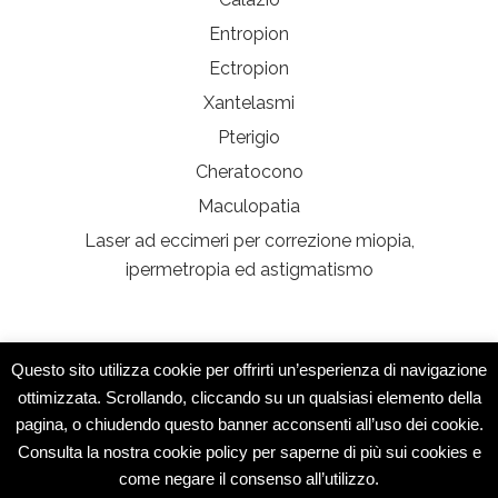
Entropion
Ectropion
Xantelasmi
Pterigio
Cheratocono
Maculopatia
Laser ad eccimeri per correzione miopia,
ipermetropia ed astigmatismo
Questo sito utilizza cookie per offrirti un’esperienza di navigazione
ottimizzata. Scrollando, cliccando su un qualsiasi elemento della
pagina, o chiudendo questo banner acconsenti all’uso dei cookie.
Studio Medico Montesarchio © 2015 -
Consulta la nostra cookie policy per saperne di più sui cookies e
Specialisti
come negare il consenso all’utilizzo.
Dermatologia e Medicina Estetica