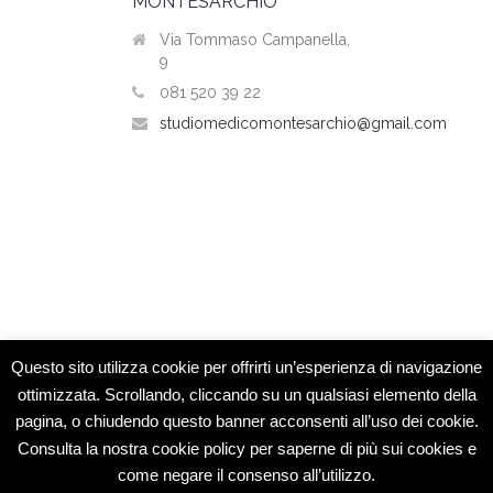
MONTESARCHIO
Via Tommaso Campanella,
9
081 520 39 22
studiomedicomontesarchio@gmail.com
Questo sito utilizza cookie per offrirti un’esperienza di navigazione
ottimizzata. Scrollando, cliccando su un qualsiasi elemento della
pagina, o chiudendo questo banner acconsenti all’uso dei cookie.
Studio Medico Montesarchio © 2015 -
Consulta la nostra cookie policy per saperne di più sui cookies e
Specialisti
come negare il consenso all’utilizzo.
Dermatologia e Medicina Estetica