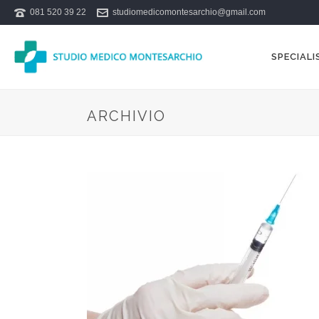
081 520 39 22
studiomedicomontesarchio@gmail.com
SPECIALI
ARCHIVIO