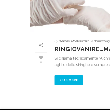
By
Giovanni Montesarchio
In
Dermatolog
RINGIOVANIRE…M
Si chiama tecnicamente “Aichm
0
aghi e delle siringhe e sempre pi
READ MORE