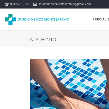
081 520 39 22
studiomedicomontesarchio@gmail.com
SPECIALI
ARCHIVIO