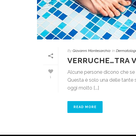
By
Giovanni Montesarchio
In
Dermatolog
VERRUCHE…TRA VE
Alcune persone dicono che se n
1
Questa è solo una delle tante s
oggi molto [...]
READ MORE