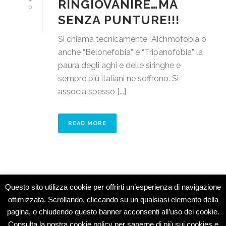
RINGIOVANIRE…MA
0
SENZA PUNTURE!!!
Si chiama tecnicamente “Aichmofobia o
anche “Belonefobia” e “Tripanofobia” la
paura degli aghi e delle siringhe e
sempre più italiani ne soffrono. Si
associa spesso [...]
READ MORE
Questo sito utilizza cookie per offrirti un’esperienza di navigazione
ottimizzata. Scrollando, cliccando su un qualsiasi elemento della
pagina, o chiudendo questo banner acconsenti all’uso dei cookie.
Studio Medico Montesarchio © 2015 -
Consulta la nostra cookie policy per saperne di più sui cookies e