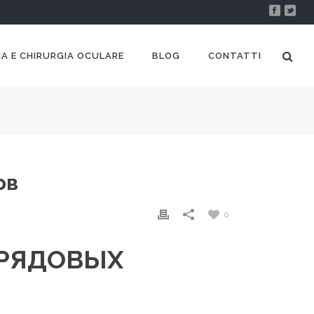
A E CHIRURGIA OCULARE
BLOG
CONTATTI
ов
0
 РЯДОВЫХ