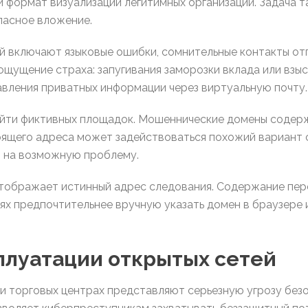
и формат визуализации легитимных организаций. Задача 
пасное вложение.
й включают языковые ошибки, сомнительные контакты о
ущение страха: запугивания заморозки вклада или взыс
вления приватных информации через виртуальную почту.
йти фиктивных площадок. Мошеннические домены содерж
ящего адреса может задействоваться похожий вариант с
 на возможную проблему.
отображает истинный адрес следования. Содержание пер
ях предпочтительнее вручную указать домен в браузере 
плуатации открытых сетей
х и торговых центрах представляют серьезную угрозу без