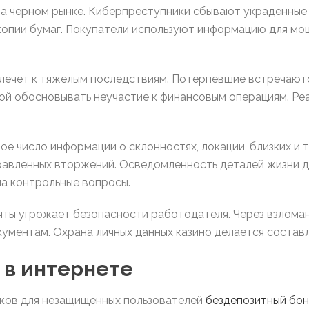
а черном рынке. Киберпреступники сбывают украденные 
 копии бумаг. Покупатели используют информацию для мо
лечет к тяжелым последствиям. Потерпевшие встречаютс
ой обосновывать неучастие к финансовым операциям. Ре
е число информации о склонностях, локации, близких и 
равленных вторжений. Осведомленность деталей жизни 
на контрольные вопросы.
ты угрожает безопасности работодателя. Через взломан
ументам. Охрана личных данных казино делается состав
 в интернете
ков для незащищенных пользователей
бездепозитный бо