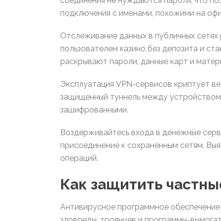
соединения не нуждаются пароля, что п
подключения с именами, похожими на офи
Отслеживание данных в публичных сетях
пользователем казино без депозита и ст
раскрывают пароли, данные карт и мате
Эксплуатация VPN-сервисов криптует вес
защищенный туннель между устройством 
зашифрованными.
Воздерживайтесь входа в денежные серви
присоединение к сохраненным сетям. Выя
операций.
Как защитить частны
Антивирусное программное обеспечение
зловреды, троянцев и программы-вымогат