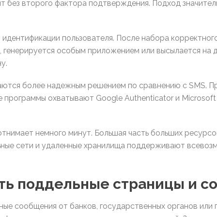
нт без второго фактора подтверждения. Подход значител
 идентификации пользователя. После набора корректног
, генерируется особым приложением или высылается на 
у.
ются более надежным решением по сравнению с SMS. П
 программы охватывают Google Authenticator и Microsoft
тнимает немного минут. Большая часть больших ресурсо
льные сети и удаленные хранилища поддерживают всево
ть поддельные страницы и с
ые сообщения от банков, государственных органов или 