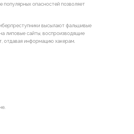
ие популярных опасностей позволяет
Киберпреступники высылают фальшивые
на липовые сайты, воспроизводящие
т, отдавая информацию хакерам.
не.