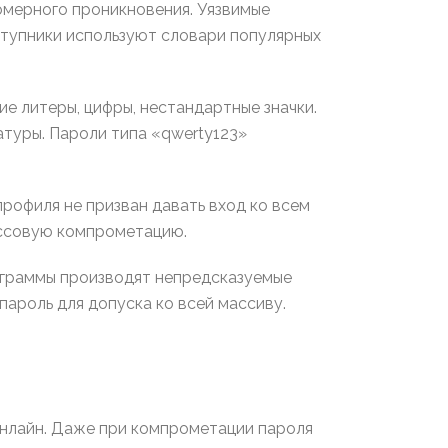
омерного проникновения. Уязвимые
ступники используют словари популярных
е литеры, цифры, нестандартные значки.
туры. Пароли типа «qwerty123»
рофиля не призван давать вход ко всем
ассовую компрометацию.
граммы производят непредсказуемые
ароль для допуска ко всей массиву.
онлайн. Даже при компрометации пароля