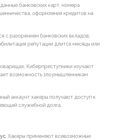
данные банковских карт, номера
шенничества, оформления кредитов на
я с разорением банковских вкладов,
абилитация репутации длится месяцы или
товарищах. Киберпреступники изучают
дает возможность злоумышленникам
ный аккаунт хакеры получают доступ к
ляющей служебной долга.
нус
. Хакеры применяют всевозможные