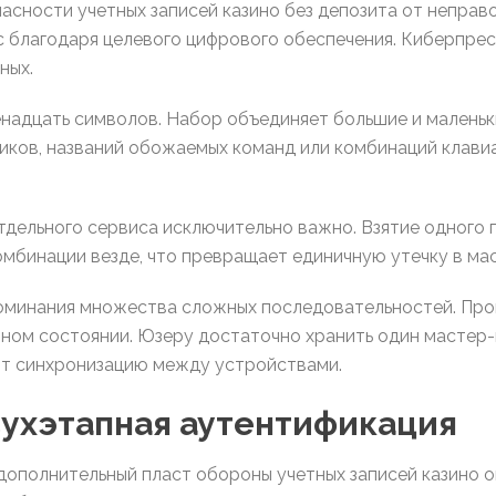
асности учетных записей казино без депозита от неправ
с благодаря целевого цифрового обеспечения. Киберпре
ных.
надцать символов. Набор объединяет большие и маленьки
иков, названий обожаемых команд или комбинаций клавиа
тдельного сервиса исключительно важно. Взятие одного п
омбинации везде, что превращает единичную утечку в м
оминания множества сложных последовательностей. Про
нном состоянии. Юзеру достаточно хранить один мастер-п
т синхронизацию между устройствами.
вухэтапная аутентификация
дополнительный пласт обороны учетных записей казино 