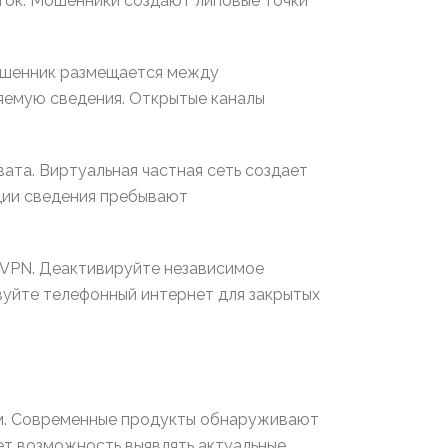
ток. Мошенники создают липовые точки
Мошенник размещается между
ляемую сведения. Открытые каналы
ата. Виртуальная частная сеть создает
ции сведения пребывают
 VPN. Деактивируйте независимое
вуйте телефонный интернет для закрытых
м. Современные продукты обнаруживают
ет возможность выявлять актуальные