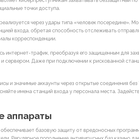
озволяет киберпреступникам захватывать беззащитный по
циальные точки доступа.
 реализуется через удары типа «человек посередине». 
анцией входа, обретая способность отслеживать отправ
риалы корреспонденции.
ь интернет-трафик, преобразуя его защищенным для захв
и сервером. Даже при подключении к рискованной стан
сы и значимые аккаунты через открытые соединения без
сняйте имена станций входа у персонала места. Задейст
е аппараты
 обеспечивает базовую защиту от вредоносных програм
ели. Регулярное пополнение антивирусных баз казино да