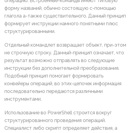
операцию. Встроенные-команды имеют типовую
форму названий, обычно состоящую с-помощью
глагола а-также существительного. Данный принцип
формирует инструкции намного понятными плюс
структурированными.
Отдельный командлет возвращает объект, при-этом
не строчную строку. Данный-принцип означает, что
результат возможно отправлять во следующие
инструкции без дополнительной преобразования.
Подобный принцип помогает формировать
конвейеры операций, во этих-цепочек информация
последовательно передаются различными
инструментами.
Использование во PowerShell строится вокруг
структурированного проведения операций.
Специалист либо скрипт определяет действия, а