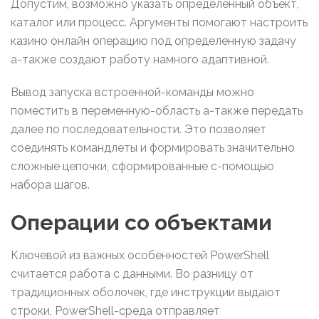
Допустим, возможно указать определенный объект,
каталог или процесс. Аргументы помогают настроить
казино онлайн операцию под определенную задачу
а-также создают работу намного адаптивной.
Вывод запуска встроенной-команды можно
поместить в переменную-область а-также передать
далее по последовательности. Это позволяет
соединять командлеты и формировать значительно
сложные цепочки, сформированные с-помощью
набора шагов.
Операции со объектами
Ключевой из важных особенностей PowerShell
считается работа с данными. Во разницу от
традиционных оболочек, где инструкции выдают
строки, PowerShell-среда отправляет