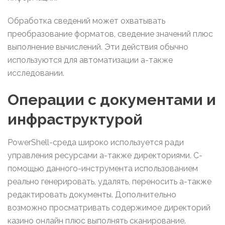
Обработка сведений может охватывать
преобразование форматов, сведение значений плюс
выполнение вычислений. Эти действия обычно
используются для автоматизации а-также
исследовании.
Операции с документами и
инфраструктурой
PowerShell-среда широко используется ради
управления ресурсами а-также директориями. С-
помощью данного-инструмента использованием
реально генерировать, удалять, переносить а-также
редактировать документы. Дополнительно
возможно просматривать содержимое директорий
казино онлайн плюс выполнять сканирование.