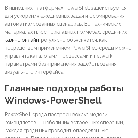
В нынешних платформах PowerShell задействуется
для ускорения ежедневных задач и формирования
автоматизированных сценариев. Во технических
материалах плюс прикладных примерах, среди-них
казино онлайн
, регулярно объясняется, как
посредством применением PowerShell-среды можно
управлять каталогами, процессами и network
параметрами без-применения задействования
визуального интерфейса.
Главные подходы работы
Windows-PowerShell
PowerShell-среда построен вокруг модели
командлетов — небольших встроенных операций,
каждая среди них проводит определенную