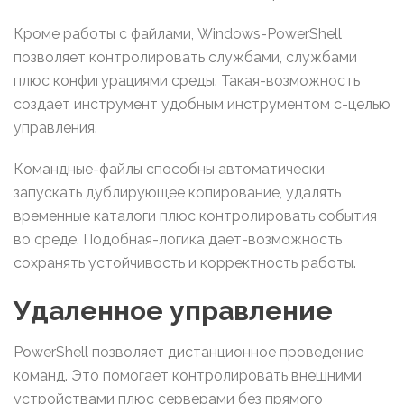
Кроме работы с файлами, Windows-PowerShell
позволяет контролировать службами, службами
плюс конфигурациями среды. Такая-возможность
создает инструмент удобным инструментом с-целью
управления.
Командные-файлы способны автоматически
запускать дублирующее копирование, удалять
временные каталоги плюс контролировать события
во среде. Подобная-логика дает-возможность
сохранять устойчивость и корректность работы.
Удаленное управление
PowerShell позволяет дистанционное проведение
команд. Это помогает контролировать внешними
устройствами плюс серверами без прямого