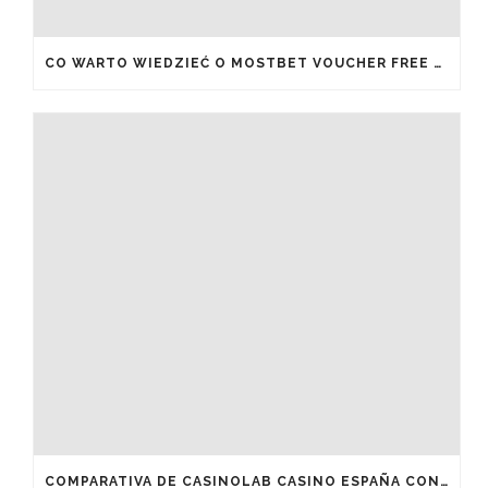
CO WARTO WIEDZIEĆ O MOSTBET VOUCHER FREE SPINS I JAK JE ODEBRAĆ
COMPARATIVA DE CASINOLAB CASINO ESPAÑA CON OTROS OPERADORES DEL MERCADO