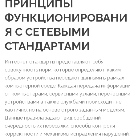
ПРИНЦИПЫ
ФУНКЦИОНИРОВАНИ
Я С СЕТЕВЫМИ
СТАНДАРТАМИ
Интернет стандарты представляют себя
совокупность норм, которые определяют, каким
образом устройства передают данными в рамках
компьютерной среде. Каждая передача информации
от компьютерами, сервисными узлами, переносными
устройствами а также службами происходит не
хаотично, но на основе строго заданным моделям.
Данные правила задают вид сообщений,
очередность их пересылки, способы контроля
корректности и механизмы исправления нарушений.