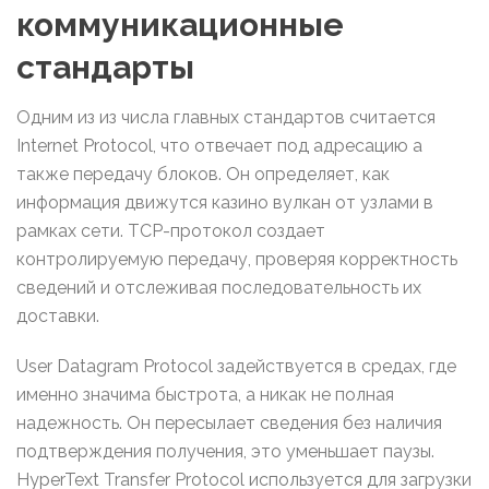
коммуникационные
стандарты
Одним из из числа главных стандартов считается
Internet Protocol, что отвечает под адресацию а
также передачу блоков. Он определяет, как
информация движутся казино вулкан от узлами в
рамках сети. TCP-протокол создает
контролируемую передачу, проверяя корректность
сведений и отслеживая последовательность их
доставки.
User Datagram Protocol задействуется в средах, где
именно значима быстрота, а никак не полная
надежность. Он пересылает сведения без наличия
подтверждения получения, это уменьшает паузы.
HyperText Transfer Protocol используется для загрузки