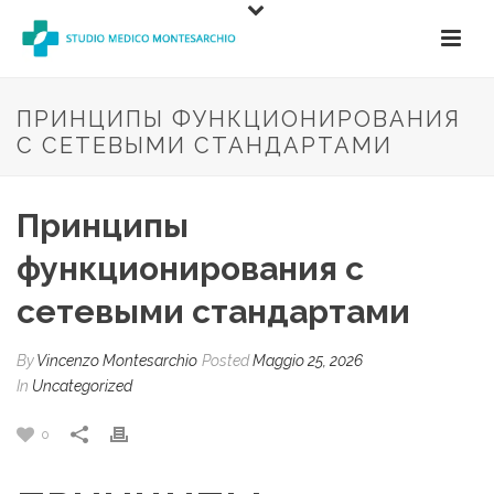
ПРИНЦИПЫ ФУНКЦИОНИРОВАНИЯ
С СЕТЕВЫМИ СТАНДАРТАМИ
Принципы
функционирования с
сетевыми стандартами
By
Vincenzo Montesarchio
Posted
Maggio 25, 2026
In
Uncategorized
0