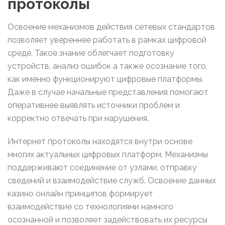
протоколы
Освоение механизмов действия сетевых стандартов
позволяет увереннее работать в рамках цифровой
среде. Такое знание облегчает подготовку
устройств, анализ ошибок а также осознание того,
как именно функционируют цифровые платформы.
Даже в случае начальные представления помогают
оперативнее выявлять источники проблем и
корректно отвечать при нарушения.
Интернет протоколы находятся внутри основе
многих актуальных цифровых платформ. Механизмы
поддерживают соединение от узлами, отправку
сведений и взаимодействие служб. Освоение данных
казино онлайн принципов формирует
взаимодействие со технологиями намного
осознанной и позволяет задействовать их ресурсы