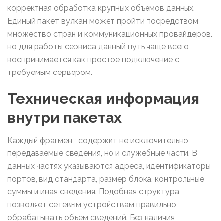
корректная обработка крупных объемов данных.
Единый пакет вулкан может пройти посредством
множество стран и коммуникационных провайдеров,
но для работы сервиса данный путь чаще всего
воспринимается как простое подключение с
требуемым сервером.
Техническая информация
внутри пакетах
Каждый фрагмент содержит не исключительно
передаваемые сведения, но и служебные части. В
данных частях указываются адреса, идентификаторы
портов, вид стандарта, размер блока, контрольные
суммы и иная сведения. Подобная структура
позволяет сетевым устройствам правильно
обрабатывать объем сведений. Без наличия