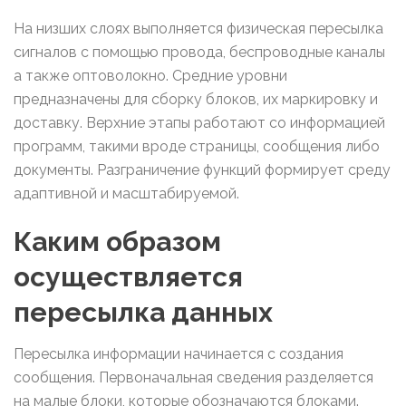
На низших слоях выполняется физическая пересылка
сигналов с помощью провода, беспроводные каналы
а также оптоволокно. Средние уровни
предназначены для сборку блоков, их маркировку и
доставку. Верхние этапы работают со информацией
программ, такими вроде страницы, сообщения либо
документы. Разграничение функций формирует среду
адаптивной и масштабируемой.
Каким образом
осуществляется
пересылка данных
Пересылка информации начинается с создания
сообщения. Первоначальная сведения разделяется
на малые блоки, которые обозначаются блоками.