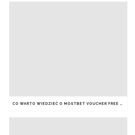
CO WARTO WIEDZIEĆ O MOSTBET VOUCHER FREE SPINS I JAK JE ODEBRAĆ