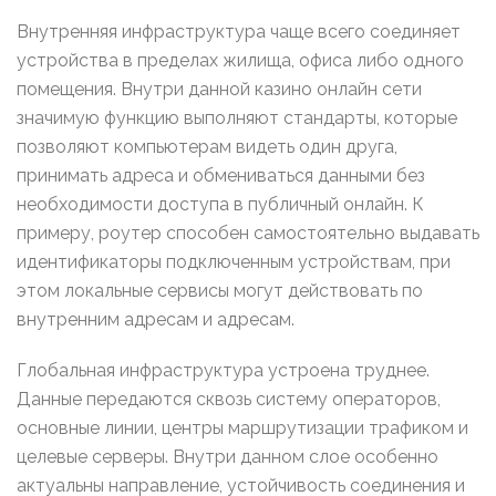
Внутренняя инфраструктура чаще всего соединяет
устройства в пределах жилища, офиса либо одного
помещения. Внутри данной казино онлайн сети
значимую функцию выполняют стандарты, которые
позволяют компьютерам видеть один друга,
принимать адреса и обмениваться данными без
необходимости доступа в публичный онлайн. К
примеру, роутер способен самостоятельно выдавать
идентификаторы подключенным устройствам, при
этом локальные сервисы могут действовать по
внутренним адресам и адресам.
Глобальная инфраструктура устроена труднее.
Данные передаются сквозь систему операторов,
основные линии, центры маршрутизации трафиком и
целевые серверы. Внутри данном слое особенно
актуальны направление, устойчивость соединения и