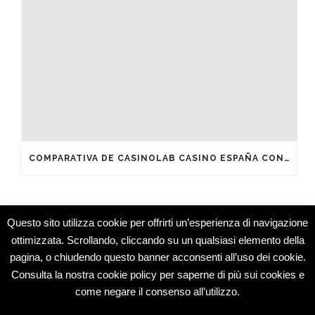
COMPARATIVA DE CASINOLAB CASINO ESPAÑA CON OTROS OPERADORES DEL MERCADO
Questo sito utilizza cookie per offrirti un’esperienza di navigazione
ottimizzata. Scrollando, cliccando su un qualsiasi elemento della
pagina, o chiudendo questo banner acconsenti all’uso dei cookie.
Studio Medico Montesarchio © 2015 -
Consulta la nostra cookie policy per saperne di più sui cookies e
Specialisti
come negare il consenso all’utilizzo.
Dermatologia e Medicina Estetica
Oculistica e Chirurgia Oculare