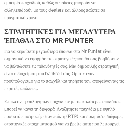
εμπειρία παιχνιδιού, καθώς οι παίκτες μπορούν να
αλληλεπιδρούν με τους dealers και άλλους παίκτες σε
πραγματικό χρόνο.
ΣΤΡΑΤΗΓΙΚΈΣ ΓΙΑ ΜΕΓΑΛΎΤΕΡΑ
ΈΠΑΘΛΑ ΣΤΟ MR PUNTER
Για να κερδίσετε μεγαλύτερα έπαθλα στο Mr Punter, είναι
σημαντικό να εφαρμόσετε στρατηγικές που θα σας βοηθήσουν
να βελτιώσετε τις πιθανότητές σας. Μια δημοφιλής στρατηγική
είναι η διαχείριση του bankroll σας. Ορίστε έναν
προϋπολογισμό για το παιχνίδι και τηρήστε τον, αποφεύγοντας τις
περιττές απώλειες.
Επιπλέον, η επιλογή των παιχνιδιών με τις καλύτερες αποδόσεις
μπορεί να κάνει τη διαφορά. Αναζητήστε παιχνίδια με υψηλό
ποσοστό επιστροφής στον παίκτη (RTP) και δοκιμάστε διάφορες
στρατηγικές στοιχηματισμού για να βρείτε αυτή που λειτουργεί