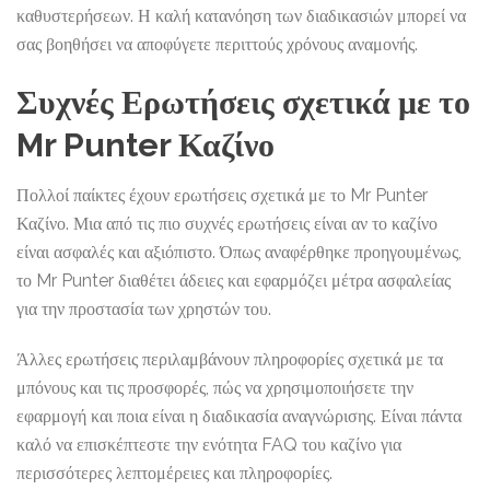
καθυστερήσεων. Η καλή κατανόηση των διαδικασιών μπορεί να
σας βοηθήσει να αποφύγετε περιττούς χρόνους αναμονής.
Συχνές Ερωτήσεις σχετικά με το
Mr Punter Καζίνο
Πολλοί παίκτες έχουν ερωτήσεις σχετικά με το Mr Punter
Καζίνο. Μια από τις πιο συχνές ερωτήσεις είναι αν το καζίνο
είναι ασφαλές και αξιόπιστο. Όπως αναφέρθηκε προηγουμένως,
το Mr Punter διαθέτει άδειες και εφαρμόζει μέτρα ασφαλείας
για την προστασία των χρηστών του.
Άλλες ερωτήσεις περιλαμβάνουν πληροφορίες σχετικά με τα
μπόνους και τις προσφορές, πώς να χρησιμοποιήσετε την
εφαρμογή και ποια είναι η διαδικασία αναγνώρισης. Είναι πάντα
καλό να επισκέπτεστε την ενότητα FAQ του καζίνο για
περισσότερες λεπτομέρειες και πληροφορίες.