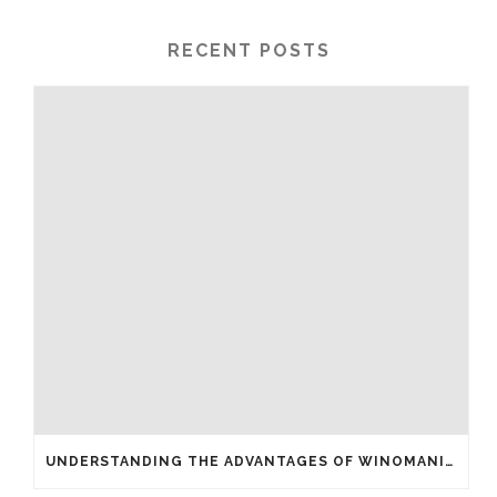
RECENT POSTS
UNDERSTANDING THE ADVANTAGES OF WINOMANIA CASINO FREE SPINS