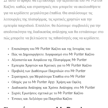
Σε αυτό το άρθρο, θα εξετάσουμε την αξιοπιστία του Mr Punter
Καζίνο, καθώς και στρατηγικές που μπορείτε να ακολουθήσετε
για να κερδίσετε μεγαλύτερα έπαθλα. Θα αναλύσουμε τις
λειτουργίες της πλατφόρμας, τις κριτικές χρηστών και την
εμπειρία παιχνιδιού. Επιπλέον, θα δώσουμε συμβουλές για την
αποδοτικότητα της διαδικασίας ανάληψης και θα εστιάσουμε στο
πώς μπορείτε να βελτιώσετε τις πιθανότητές σας να κερδίσετε.
Επισκόπηση του Mr Punter Καζίνο και της Ιστορίας του
Πώς να Δημιουργήσετε Λογαριασμό στο Mr Punter Καζίνο
Αξιοπιστία και Ασφάλεια της Πλατφόρμας Mr Punter
Εμπειρία Χρηστών και Κριτικές για το Mr Punter Καζίνο
Προβολή των Διαθέσιμων Παιχνιδιών στο Mr Punter
Στρατηγικές για Μεγαλύτερα Έπαθλα στο Mr Punter
Οδηγός για το Mr Punter App: Χρήση και Οφέλη
Διαδικασία Ανάληψης και Χρόνοι Ανάληψης στο Mr Punter
Συχνές Ερωτήσεις σχετικά με το Mr Punter Καζίνο
Έννοιες και Λεξιλόγιο για Παιχνίδια Καζίνο