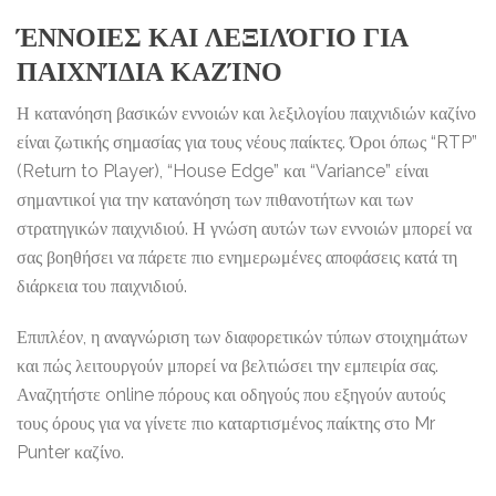
ΈΝΝΟΙΕΣ ΚΑΙ ΛΕΞΙΛΌΓΙΟ ΓΙΑ
ΠΑΙΧΝΊΔΙΑ ΚΑΖΊΝΟ
Η κατανόηση βασικών εννοιών και λεξιλογίου παιχνιδιών καζίνο
είναι ζωτικής σημασίας για τους νέους παίκτες. Όροι όπως “RTP”
(Return to Player), “House Edge” και “Variance” είναι
σημαντικοί για την κατανόηση των πιθανοτήτων και των
στρατηγικών παιχνιδιού. Η γνώση αυτών των εννοιών μπορεί να
σας βοηθήσει να πάρετε πιο ενημερωμένες αποφάσεις κατά τη
διάρκεια του παιχνιδιού.
Επιπλέον, η αναγνώριση των διαφορετικών τύπων στοιχημάτων
και πώς λειτουργούν μπορεί να βελτιώσει την εμπειρία σας.
Αναζητήστε online πόρους και οδηγούς που εξηγούν αυτούς
τους όρους για να γίνετε πιο καταρτισμένος παίκτης στο Mr
Punter καζίνο.