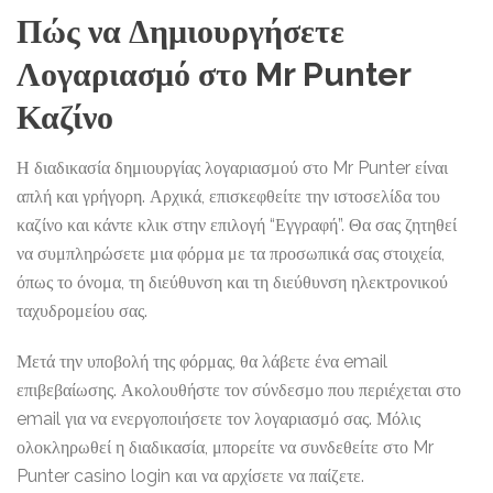
Πώς να Δημιουργήσετε
Λογαριασμό στο Mr Punter
Καζίνο
Η διαδικασία δημιουργίας λογαριασμού στο Mr Punter είναι
απλή και γρήγορη. Αρχικά, επισκεφθείτε την ιστοσελίδα του
καζίνο και κάντε κλικ στην επιλογή “Εγγραφή”. Θα σας ζητηθεί
να συμπληρώσετε μια φόρμα με τα προσωπικά σας στοιχεία,
όπως το όνομα, τη διεύθυνση και τη διεύθυνση ηλεκτρονικού
ταχυδρομείου σας.
Μετά την υποβολή της φόρμας, θα λάβετε ένα email
επιβεβαίωσης. Ακολουθήστε τον σύνδεσμο που περιέχεται στο
email για να ενεργοποιήσετε τον λογαριασμό σας. Μόλις
ολοκληρωθεί η διαδικασία, μπορείτε να συνδεθείτε στο Mr
Punter casino login και να αρχίσετε να παίζετε.