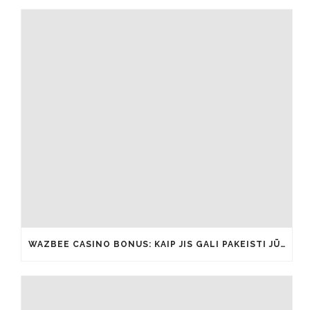
WAZBEE CASINO BONUS: KAIP JIS GALI PAKEISTI JŪSŲ ŽAIDIMŲ PATIRTĮ IŠ ESMĖS