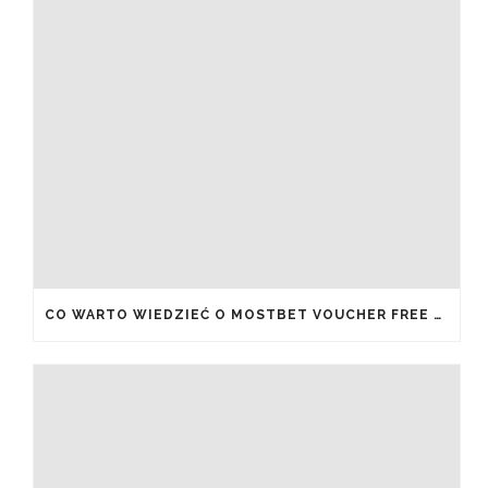
CO WARTO WIEDZIEĆ O MOSTBET VOUCHER FREE SPINS I JAK JE ODEBRAĆ