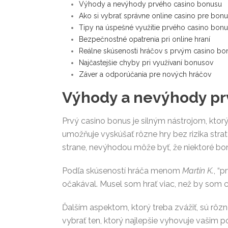
Výhody a nevýhody prvého casino bonusu
Ako si vybrať správne online casino pre bon
Tipy na úspešné využitie prvého casino bon
Bezpečnostné opatrenia pri online hraní
Reálne skúsenosti hráčov s prvým casino b
Najčastejšie chyby pri využívaní bonusov
Záver a odporúčania pre nových hráčov
Výhody a nevýhody prv
Prvý casino bonus je silným nástrojom, kto
umožňuje vyskúšať rôzne hry bez rizika stra
strane, nevýhodou môže byť, že niektoré bo
Podľa skúseností hráča menom
Martin K.
, “
očakával. Musel som hrať viac, než by som ch
Ďalším aspektom, ktorý treba zvážiť, sú rôzn
vybrať ten, ktorý najlepšie vyhovuje vašim 