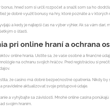
 bonus, hneď som si určil rozpočet a snažil som sa ho dodrži
iež je dobré využiť bonusy na hry, ktoré poznáte a v ktorých
íjajú a kedy je najlepší čas na výber výhier. Ak sa vám darí, 
šetkým o šťastí.
a pri online hraní a ochrana o
ektov online hrania. Uistite sa, že vaše osobné a finančné úd
nológie na ochranu svojich hráčov. Pred registráciou si preč
dajov.
a uistila, že casino má dobré bezpečnostné opatrenia. Nikdy 
á a pravidelne aktualizovať svoje prístupové údaje.
ie a vyhýbajte sa závislosti. Mnohé online casina ponúkajú
ad svojím hraním.