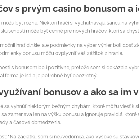
čov s prvým casino bonusom a 
žu byť rôzne. Niektorí hráči si vychutnávajú šancu na výhru b
kúseností môže byť cenné pre nových hráčov, ktorí sa chystaj
žnil hrať dlhšie, ale podmienky na výber výhier boli dosť zlo
j podmienky bonusu môžu ovplyvniť váš zážitok z hrania.
nosti s bonusom boli pozitívne, pretože som si dokázala vybr
latforma je iná a je potrebné byť obozretný.
 využívaní bonusov a ako sa im 
ité sa vyhnúť niektorým bežným chybám, ktoré môžu viesť k sk
a zameriava len na výšku bonusu a ignoruje pravidlá, ktoré 
lady a časové obmedzenia.
osť: “Na začiatku som si neuvedomila, ako vysoké sú stávkov