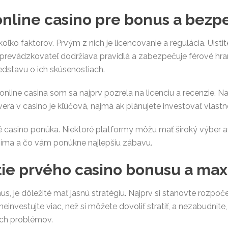
 online casino pre bonus a bezp
ekoľko faktorov. Prvým z nich je licencovanie a regulácia. Uisti
 prevádzkovateľ dodržiava pravidlá a zabezpečuje férové hran
edstavu o ich skúsenostiach.
e online casina som sa najprv pozrela na licenciu a recenzie. 
ra v casino je kľúčová, najmä ak plánujete investovať vlastn
é casino ponúka. Niektoré platformy môžu mať široký výber au
aujíma a čo vám ponúkne najlepšiu zábavu.
tie prvého casino bonusu a max
us, je dôležité mať jasnú stratégiu. Najprv si stanovte rozpoč
nvestujte viac, než si môžete dovoliť stratiť, a nezabudnite, 
ných problémov.