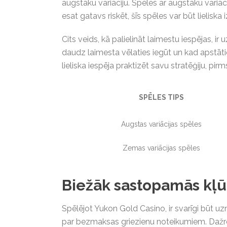
augstāku variāciju. Spēles ar augstāku variācij
esat gatavs riskēt, šīs spēles var būt lielisk
Cits veids, kā palielināt laimestu iespējas, 
daudz laimesta vēlaties iegūt un kad apstātie
lieliska iespēja praktizēt savu stratēģiju, pir
SPĒLES TIPS
Augstas variācijas spēles
Zemas variācijas spēles
Biežāk sastopamās kļūd
Spēlējot Yukon Gold Casino, ir svarīgi būt uz
par bezmaksas griezienu noteikumiem. Dažrei