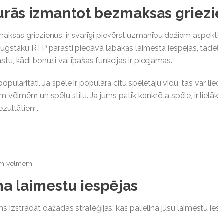
kurās izmantot bezmaksas griez
aksas griezienus, ir svarīgi pievērst uzmanību dažiem aspektie
stāku RTP parasti piedāvā labākas laimesta iespējas, tādēļ tā
tu, kādi bonusi vai īpašas funkcijas ir pieejamas.
opularitāti. Ja spēle ir populāra citu spēlētāju vidū, tas var 
lmēm un spēļu stilu. Ja jums patīk konkrēta spēle, ir lielāka i
ezultātiem.
jām vēlmēm.
ina laimestu iespējas
 izstrādāt dažādas stratēģijas, kas palielina jūsu laimestu ies