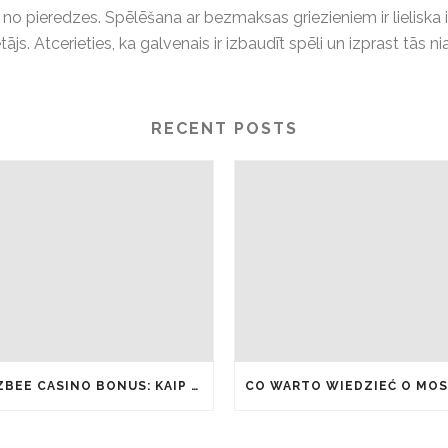
es no pieredzes. Spēlēšana ar bezmaksas griezieniem ir lielisk
ētājs. Atcerieties, ka galvenais ir izbaudīt spēli un izprast tās ni
RECENT POSTS
WAZBEE CASINO BONUS: KAIP JIS GALI PAKEISTI JŪSŲ ŽAIDIMŲ PATIRTĮ IŠ ESMĖS