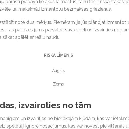
u parasti piedāvā lielākus laimestus, taču tās ir riskantākas, jo 
a izvēle, lai maksimāli izmantotu bezmaksas griezienus.
ir uzstādīt noteiktus mērķus. Piemēram, ja jūs plānojat izmantot
s. Tas palīdzēs jums pārvaldīt savu spēli un izvairīties no pā
ms sākat spēlēt ar reālu naudu.
RISKA LĪMENIS
Augsts
Zems
as, izvairoties no tām
manīgiem un izvairīties no biežākajām kļūdām, kas var ietekmē
z spēlētāji ignorē nosacījumus, kas var novest pie vilšanās 