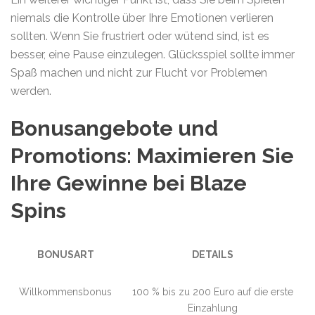
niemals die Kontrolle über Ihre Emotionen verlieren
sollten. Wenn Sie frustriert oder wütend sind, ist es
besser, eine Pause einzulegen. Glücksspiel sollte immer
Spaß machen und nicht zur Flucht vor Problemen
werden.
Bonusangebote und
Promotions: Maximieren Sie
Ihre Gewinne bei Blaze
Spins
BONUSART
DETAILS
Willkommensbonus
100 % bis zu 200 Euro auf die erste
Einzahlung