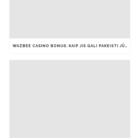
WAZBEE CASINO BONUS: KAIP JIS GALI PAKEISTI JŪSŲ ŽAIDIMŲ PATIRTĮ IŠ ESMĖS