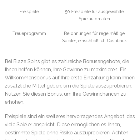
Freispiele
50 Freispiele für ausgewählte
Spielautomaten
Treueprogramm
Belohnungen für regelmäßige
Spieler, einschließlich Cashback
Bei Blaze Spins gibt es zahlreiche Bonusangebote, die
Ihnen helfen können, Ihre Gewinne zu maximieren. Ein
Willkommensbonus auf Ihre erste Einzahlung kann Ihnen
zusätzliche Mittel geben, um die Spiele auszuprobieren.
Nutzen Sie diesen Bonus, um Ihre Gewinnchancen zu
erhöhen.
Freispiele sind ein weiteres hervorragendes Angebot, das
viele Spieler anspricht. Diese ermöglichen es Ihnen,
bestimmte Spiele ohne Risiko auszuprobieren. Achten