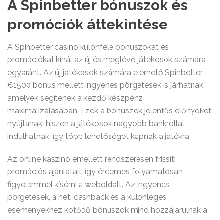
A Spinbetter bónuszok és
promóciók áttekintése
A Spinbetter casino különféle bónuszokat és
promóciókat kínál az új és meglévő játékosok számára
egyaránt. Az új játékosok számára elérhető Spinbetter
€1500 bonus mellett ingyenes pörgetések is járhatnak,
amelyek segítenek a kezdő készpénz
maximalizálásában. Ezek a bónuszok jelentős előnyöket
nyújtanak, hiszen a játékosok nagyobb bankrollal
indulhatnak, így több lehetőséget kapnak a játékra.
Az online kaszinó emellett rendszeresen frissíti
promóciós ajánlatait, így érdemes folyamatosan
figyelemmel kísérni a weboldalt. Az ingyenes
pörgetések, a heti cashback és a különleges
eseményekhez kötődő bónuszok mind hozzájárulnak a