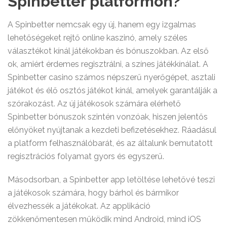
Spinbetter platformon?
A Spinbetter nemcsak egy új, hanem egy izgalmas
lehetőségeket rejtő online kaszinó, amely széles
választékot kínál játékokban és bónuszokban. Az első
ok, amiért érdemes regisztrálni, a színes játékkínálat. A
Spinbetter casino számos népszerű nyerőgépet, asztali
játékot és élő osztós játékot kínál, amelyek garantálják a
szórakozást. Az új játékosok számára elérhető
Spinbetter bónuszok szintén vonzóak, hiszen jelentős
előnyöket nyújtanak a kezdeti befizetésekhez. Ráadásul
a platform felhasználóbarát, és az általunk bemutatott
regisztrációs folyamat gyors és egyszerű.
Másodsorban, a Spinbetter app letöltése lehetővé teszi
a játékosok számára, hogy bárhol és bármikor
élvezhessék a játékokat. Az applikáció
zökkenőmentesen működik mind Android, mind iOS