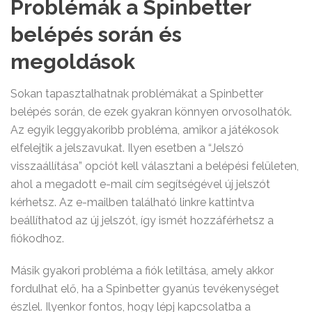
Problémák a Spinbetter
belépés során és
megoldások
Sokan tapasztalhatnak problémákat a Spinbetter
belépés során, de ezek gyakran könnyen orvosolhatók.
Az egyik leggyakoribb probléma, amikor a játékosok
elfelejtik a jelszavukat. Ilyen esetben a “Jelszó
visszaállítása” opciót kell választani a belépési felületen,
ahol a megadott e-mail cím segítségével új jelszót
kérhetsz. Az e-mailben található linkre kattintva
beállíthatod az új jelszót, így ismét hozzáférhetsz a
fiókodhoz.
Másik gyakori probléma a fiók letiltása, amely akkor
fordulhat elő, ha a Spinbetter gyanús tevékenységet
észlel. Ilyenkor fontos, hogy lépj kapcsolatba a