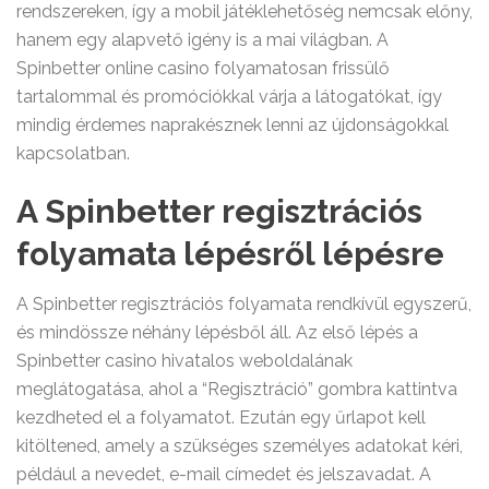
rendszereken, így a mobil játéklehetőség nemcsak előny,
hanem egy alapvető igény is a mai világban. A
Spinbetter online casino folyamatosan frissülő
tartalommal és promóciókkal várja a látogatókat, így
mindig érdemes naprakésznek lenni az újdonságokkal
kapcsolatban.
A Spinbetter regisztrációs
folyamata lépésről lépésre
A Spinbetter regisztrációs folyamata rendkívül egyszerű,
és mindössze néhány lépésből áll. Az első lépés a
Spinbetter casino hivatalos weboldalának
meglátogatása, ahol a “Regisztráció” gombra kattintva
kezdheted el a folyamatot. Ezután egy űrlapot kell
kitöltened, amely a szükséges személyes adatokat kéri,
például a nevedet, e-mail címedet és jelszavadat. A