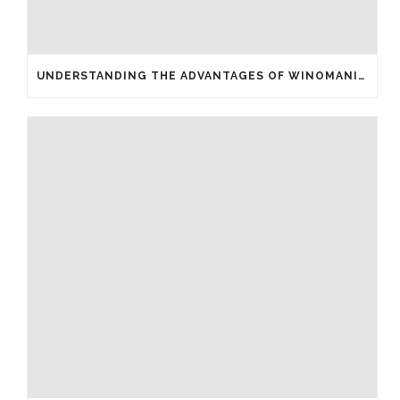
UNDERSTANDING THE ADVANTAGES OF WINOMANIA CASINO FREE SPINS