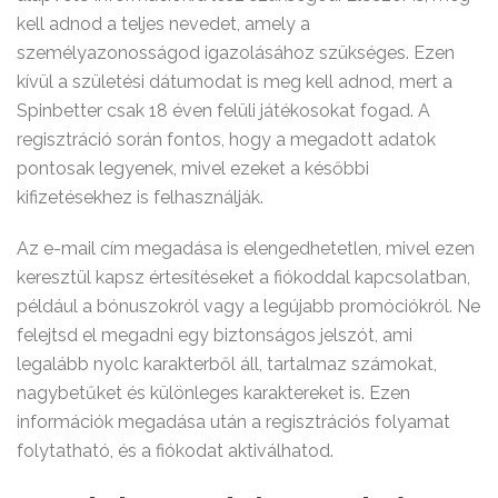
kell adnod a teljes nevedet, amely a
személyazonosságod igazolásához szükséges. Ezen
kívül a születési dátumodat is meg kell adnod, mert a
Spinbetter csak 18 éven felüli játékosokat fogad. A
regisztráció során fontos, hogy a megadott adatok
pontosak legyenek, mivel ezeket a későbbi
kifizetésekhez is felhasználják.
Az e-mail cím megadása is elengedhetetlen, mivel ezen
keresztül kapsz értesítéseket a fiókoddal kapcsolatban,
például a bónuszokról vagy a legújabb promóciókról. Ne
felejtsd el megadni egy biztonságos jelszót, ami
legalább nyolc karakterből áll, tartalmaz számokat,
nagybetűket és különleges karaktereket is. Ezen
információk megadása után a regisztrációs folyamat
folytatható, és a fiókodat aktiválhatod.