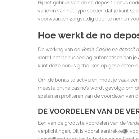
Bij het gebruik van de no deposit bonus co
variëren van het type spellen dat je kunt sp
voorwaarden zorgvuldig door te nemen voor
Hoe werkt de no depos
De werking van de
Verde Casino no deposit 
wordt het bonusbedrag automatisch aan je ac
kunt deze bonus gebruiken op geselecteerde s
Om de bonus te activeren, moet je vaak een 
meeste online casino’s wordt gevolgd om de
spelen en profiteren van de voordelen van d
DE VOORDELEN VAN DE VE
Een van de grootste voordelen van de
Verde
verplichtingen. Dit is vooral aantrekkelijk v