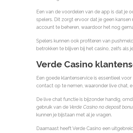
Een van de voordelen van de app is dat je 
spelers. Dit zorgt ervoor dat je geen kanse
account te beheren, waardoor het nog gemakk
Spelers kunnen ook profiteren van pushmeld
betrokken te blijven bij het casino, zelfs als 
Verde Casino klantens
Een goede klantenservice is essentieel voor 
contact op te nemen, waaronder live chat, e-
De live chat functie is bijzonder handig, omda
gebruik van de
Verde Casino no deposit bon
kunnen je bijstaan met al je vragen.
Daarnaast heeft Verde Casino een uitgebrei