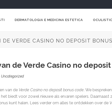
STI
DERMATOLOGIA E MEDICINA ESTETICA
OCULISTIC
 DE VERDE CASINO NO DEPOSIT BONU
an de Verde Casino no deposi
n
Uncategorized
elen van de
Verde Casino no deposit bonus code
. We bespreken
e het biedt voor zowel nieuwe als ervaren spelers. Daarnaas
 bonus kunt halen. Lees verder om alles te ontdekken over de
V