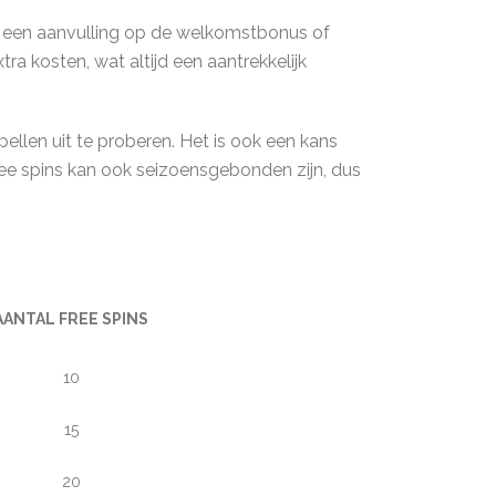
ak een aanvulling op de welkomstbonus of
a kosten, wat altijd een aantrekkelijk
llen uit te proberen. Het is ook een kans
free spins kan ook seizoensgebonden zijn, dus
AANTAL FREE SPINS
10
15
20