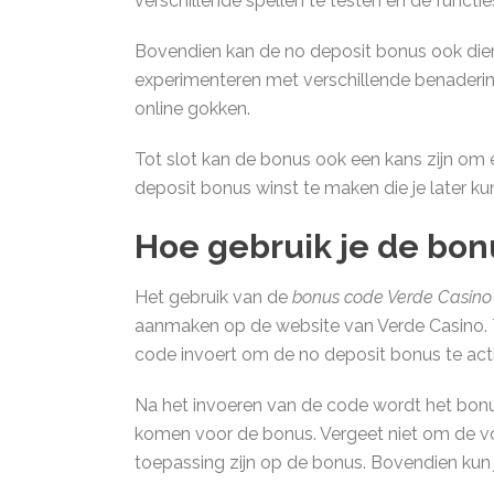
verschillende spellen te testen en de functi
Bovendien kan de no deposit bonus ook diene
experimenteren met verschillende benaderingen
online gokken.
Tot slot kan de bonus ook een kans zijn om
deposit bonus winst te maken die je later 
Hoe gebruik je de bon
Het gebruik van de
bonus code Verde Casino
aanmaken op de website van Verde Casino. Tij
code invoert om de no deposit bonus te act
Na het invoeren van de code wordt het bonu
komen voor de bonus. Vergeet niet om de vo
toepassing zijn op de bonus. Bovendien kun 