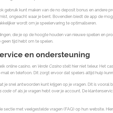
ook gebruik kunt maken van de no deposit bonus en andere pr
n mist, ongeacht waar je bent. Bovendien biedt de app de moge
elijker wordt om je speelervaring te optimaliseren.
ingen, die je op de hoogte houden van nieuwe spellen en pro
je geen tijd hebt om te spelen.
ervice en ondersteuning
elk online casino, en
Verde Casino
stelt hier niet teleur. Het 
mail en telefoon. Dit zorgt ervoor dat spelers altijd hulp ku
t je snel antwoorden kunt krijgen op je vragen. Dit is vooral be
us code
of als je vragen hebt over je account. De klantenserv
de sectie met veelgestelde vragen (FAQ) op hun website. Hie