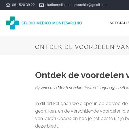
081 520 39 22
studiomedicomontesarchio@gmail.com
SPECIALI
ONTDEK DE VOORDELEN VAN
Ontdek de voordelen v
By
Vincenzo Montesarchio
Posted
Giugno 19, 2026
I
In dit artikel gaan we dieper in op de voord
gebruiken, en de verschillende voordelen di
van
Verde Casino
en hoe je het beste uit je
deze biedt.