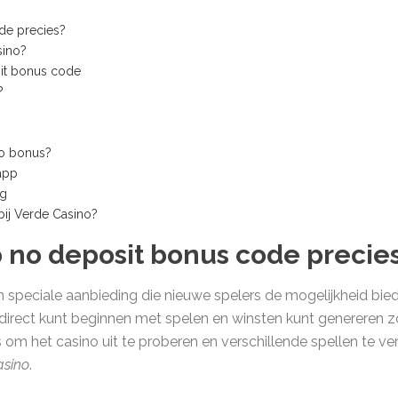
de precies?
sino?
it bonus code
?
no bonus?
app
ng
 bij Verde Casino?
o no deposit bonus code precie
n speciale aanbieding die nieuwe spelers de mogelijkheid bie
 direct kunt beginnen met spelen en winsten kunt genereren z
 om het casino uit te proberen en verschillende spellen te v
asino
.