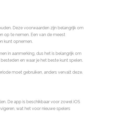
ouden. Deze voorwaarden zijn belangrijk om
ten op te nemen. Een van de meest
ten kunt opnemen.
men in aanmerking, dus het is belangrijk om
t besteden en waar je het beste kunt spelen.
riode moet gebruiken, anders vervalt deze.
elen. De app is beschikbaar voor zowel iOS
navigeren, wat het voor nieuwe spelers