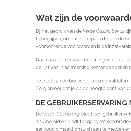
Wat zijn de voorwaard
Bij het gebruik van de
Verde Casino bonus
zi
te begrijpen, omdat ze bepalen hoe je de b
voorkomende voorwaarden is de inzetvereist
Daarnaast zijn er vaak beperkingen op de spe
de lijst van in aanmerking komende spellen t
Tot slot kan de bonus ook een vervaldatum 
Zorg ervoor dat je op de hoogte bent van d
DE GEBRUIKERSERVARING 
De
Verde Casino app
biedt een gebruikersvri
als Android en biedt toegang tot een brede se
eenvoudig maakt om zich aan te melden en 