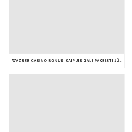
WAZBEE CASINO BONUS: KAIP JIS GALI PAKEISTI JŪSŲ ŽAIDIMŲ PATIRTĮ IŠ ESMĖS