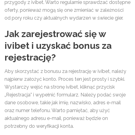
przygody z ivibet. Warto regularnie sprawdzać dostępne
oferty, ponieważ mogą się one zmieniać w zależności
od pory roku czy aktualnych wydarzeń w świecie gier.
Jak zarejestrować się w
ivibet i uzyskać bonus za
rejestrację?
Aby skorzystać z bonusu za rejestrację w ivibet, należy
najpierw założyć konto. Proces ten jest prosty i szybki.
Wystarczy wejść na stronę ivibet, kliknąć przycisk
„Rejestracja” i wypełnić formularz. Należy podać swoje
dane osobowe, takie jak imię, nazwisko, adres e-mail
oraz numer telefonu. Warto pamiętać, aby użyć
aktualnego adresu e-mail, ponieważ będzie on
potrzebny do weryfikacji konta.