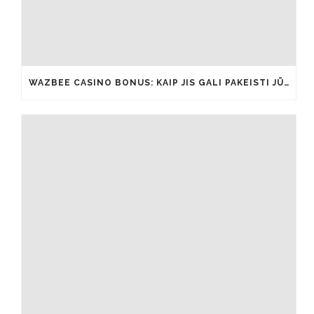
WAZBEE CASINO BONUS: KAIP JIS GALI PAKEISTI JŪSŲ ŽAIDIMŲ PATIRTĮ IŠ ESMĖS