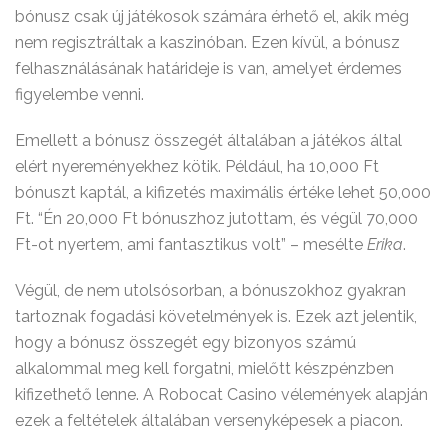
bónusz csak új játékosok számára érhető el, akik még
nem regisztráltak a kaszinóban. Ezen kívül, a bónusz
felhasználásának határideje is van, amelyet érdemes
figyelembe venni.
Emellett a bónusz összegét általában a játékos által
elért nyereményekhez kötik. Például, ha 10,000 Ft
bónuszt kaptál, a kifizetés maximális értéke lehet 50,000
Ft. “Én 20,000 Ft bónuszhoz jutottam, és végül 70,000
Ft-ot nyertem, ami fantasztikus volt” – mesélte
Erika
.
Végül, de nem utolsósorban, a bónuszokhoz gyakran
tartoznak fogadási követelmények is. Ezek azt jelentik,
hogy a bónusz összegét egy bizonyos számú
alkalommal meg kell forgatni, mielőtt készpénzben
kifizethető lenne. A Robocat Casino vélemények alapján
ezek a feltételek általában versenyképesek a piacon.