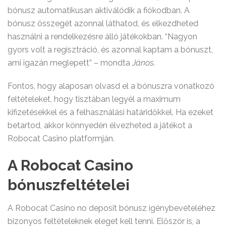
bónusz automatikusan aktiválódik a fiókodban. A
bónusz összegét azonnal láthatod, és elkezdheted
használni a rendelkezésre álló játékokban. “Nagyon
gyors volt a regisztráció, és azonnal kaptam a bónuszt,
ami igazán meglepett” – mondta
János
.
Fontos, hogy alaposan olvasd el a bónuszra vonatkozó
feltételeket, hogy tisztában legyél a maximum
kifizetésekkel és a felhasználási határidőkkel. Ha ezeket
betartod, akkor könnyedén élvezheted a játékot a
Robocat Casino platformján.
A Robocat Casino
bónuszfeltételei
A Robocat Casino no deposit bónusz igénybevételéhez
bizonyos feltételeknek eleget kell tenni. Először is, a