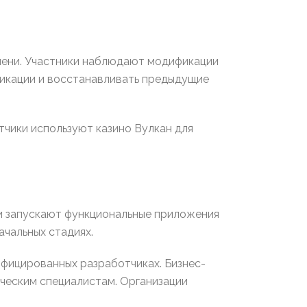
мени. Участники наблюдают модификации
фикации и восстанавливать предыдущие
чики используют казино Вулкан для
ии запускают функциональные приложения
ачальных стадиях.
ифицированных разработчиках. Бизнес-
ческим специалистам. Организации