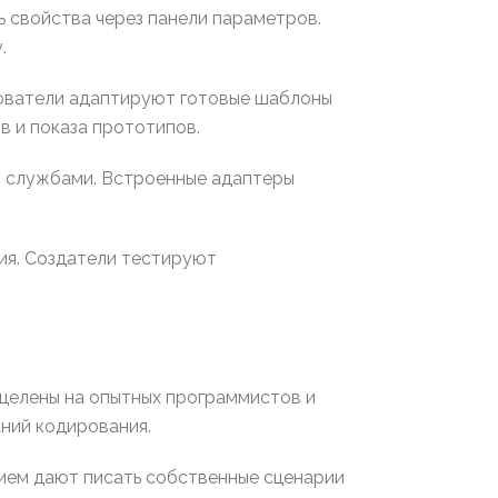
 свойства через панели параметров.
.
ователи адаптируют готовые шаблоны
в и показа прототипов.
и службами. Встроенные адаптеры
ия. Создатели тестируют
целены на опытных программистов и
ний кодирования.
ием дают писать собственные сценарии