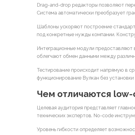
Drag-and-drop редакторы позволяют пере
Система автоматически преобразует гра
Шаблоны ускоряют построение стандартн
под конкретные нужды компании. Констру
Интеграционные модули предоставляют в
облегчают обмен данными между различ
Тестирование происходит напрямую в ср
функционирование Вулкан без установки 
Чем отличаются low-
Целевая аудитория представляет главно
технических экспертов. No-code инструм
Уровень гибкости определяет возможнос