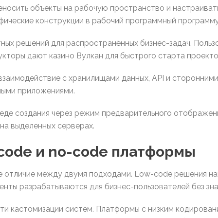
носить объекты на рабочую пространство и настраивать
фические конструкции в рабочий программный программу
ых решений для распространённых бизнес-задач. Польз
кторы дают казино Вулкан для быстрого старта проекто
заимодействие с хранилищами данных, API и сторонним
ными приложениями.
еде создания через режим предварительного отображен
на выделенных серверах.
code и no-code платформы
е отличие между двумя подходами. Low-code решения на
енты разрабатываются для бизнес-пользователей без зна
ти кастомизации систем. Платформы с низким кодирован