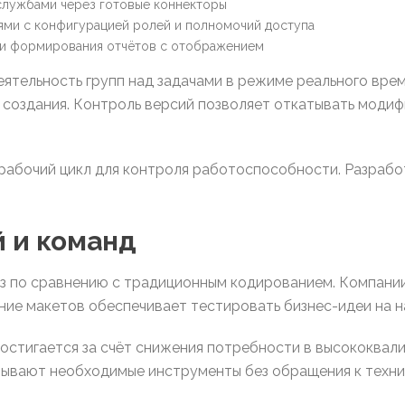
службами через готовые коннекторы
ями с конфигурацией ролей и полномочий доступа
 и формирования отчётов с отображением
тельность групп над задачами в режиме реального вре
 создания. Контроль версий позволяет откатывать моди
рабочий цикл для контроля работоспособности. Разработ
 и команд
раз по сравнению с традиционным кодированием. Компан
ние макетов обеспечивает тестировать бизнес-идеи на н
остигается за счёт снижения потребности в высококвал
ывают необходимые инструменты без обращения к техни