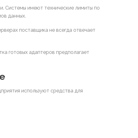
и. Системы имеют технические лимиты по
ов данных.
ерверах поставщика не всегда отвечает
тка готовых адаптеров предполагает
e
дприятия используют средства для