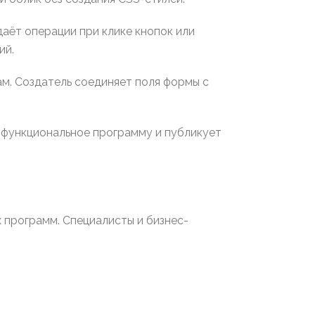
даёт операции при клике кнопок или
ий.
м. Создатель соединяет поля формы с
 функциональное программу и публикует
программ. Специалисты и бизнес-