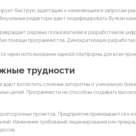
тирует быструю адаптацию к изменяющимся запросам рын
Визуальные редакторы дают модифицировать Вулкан кази
ревращает рядовых пользователей в разработчиков циф
ез помощи программистов. Демократизация разработки с
я через использование единой платформы для всех прое
ожные трудности
е дают воплотить сложные алгоритмы и уникальную бизн
альных целей. Программисты не способны создавать высо
 долгосрочных проектов. Предприятия привязываются к к
силий. Изменение требований лицензирования или прекр
ессов.