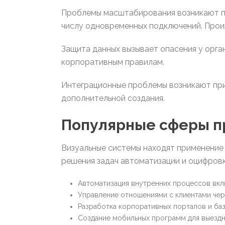
Проблемы масштабирования возникают пр
числу одновременных подключений. Прои
Защита данных вызывает опасения у орга
корпоративным правилам.
Интеграционные проблемы возникают при
дополнительной создания.
Популярные сферы п
Визуальные системы находят применение 
решения задач автоматизации и оцифровк
Автоматизация внутренних процессов вкл
Управление отношениями с клиентами чер
Разработка корпоративных порталов и ба
Создание мобильных программ для выезд