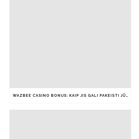
WAZBEE CASINO BONUS: KAIP JIS GALI PAKEISTI JŪSŲ ŽAIDIMŲ PATIRTĮ IŠ ESMĖS