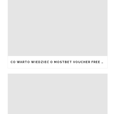
CO WARTO WIEDZIEĆ O MOSTBET VOUCHER FREE SPINS I JAK JE ODEBRAĆ