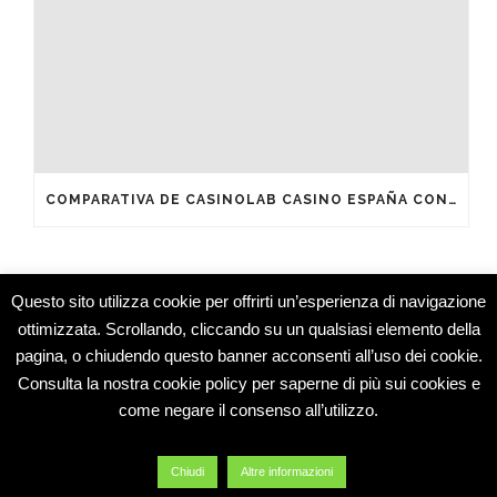
COMPARATIVA DE CASINOLAB CASINO ESPAÑA CON OTROS OPERADORES DEL MERCADO
Questo sito utilizza cookie per offrirti un’esperienza di navigazione
ottimizzata. Scrollando, cliccando su un qualsiasi elemento della
pagina, o chiudendo questo banner acconsenti all’uso dei cookie.
Studio Medico Montesarchio © 2015 -
Consulta la nostra cookie policy per saperne di più sui cookies e
Specialisti
come negare il consenso all’utilizzo.
Dermatologia e Medicina Estetica
Oculistica e Chirurgia Oculare
Blog
Chiudi
Altre informazioni
Contatti