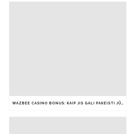
WAZBEE CASINO BONUS: KAIP JIS GALI PAKEISTI JŪSŲ ŽAIDIMŲ PATIRTĮ IŠ ESMĖS