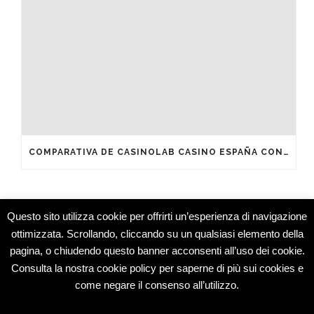
COMPARATIVA DE CASINOLAB CASINO ESPAÑA CON OTROS OPERADORES DEL MERCADO
Questo sito utilizza cookie per offrirti un’esperienza di navigazione
ottimizzata. Scrollando, cliccando su un qualsiasi elemento della
pagina, o chiudendo questo banner acconsenti all’uso dei cookie.
Studio Medico Montesarchio © 2015 -
Consulta la nostra cookie policy per saperne di più sui cookies e
Specialisti
come negare il consenso all’utilizzo.
Dermatologia e Medicina Estetica
Oculistica e Chirurgia Oculare