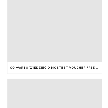
CO WARTO WIEDZIEĆ O MOSTBET VOUCHER FREE SPINS I JAK JE ODEBRAĆ