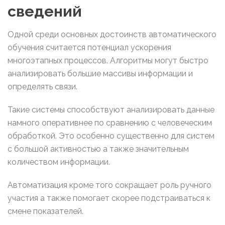
сведений
Одной среди основных достоинств автоматического
обучения считается потенциал ускорения
многоэтапных процессов. Алгоритмы могут быстро
анализировать большие массивы информации и
определять связи.
Такие системы способствуют анализировать данные
намного оперативнее по сравнению с человеческим
обработкой. Это особенно существенно для систем
с большой активностью а также значительным
количеством информации.
Автоматизация кроме того сокращает роль ручного
участия а также помогает скорее подстраиваться к
смене показателей.