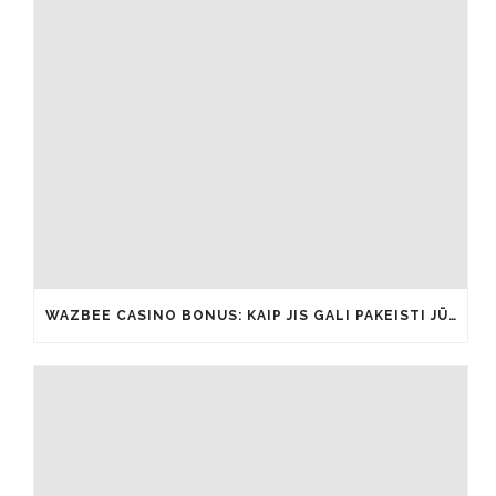
WAZBEE CASINO BONUS: KAIP JIS GALI PAKEISTI JŪSŲ ŽAIDIMŲ PATIRTĮ IŠ ESMĖS