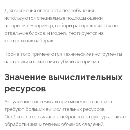
Для снижения опасности переобучения
используются специальные подходы оценки
алгоритма. Например, наборы распределяются по
отдельные блоков, и модель тестируется на
контрольных наборах.
Кроме того применяются технические инструменты
настройки и снижения глубины алгоритма.
Значение вычислительных
ресурсов
Актуальные системы алгоритмического анализа
требуют больших вычислительных ресурсов.
Особенно это связано с нейронных структур а также
обработки значительных объемов сведений.