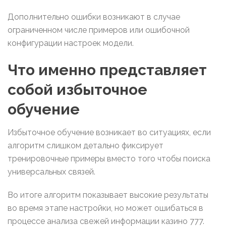
Дополнительно ошибки возникают в случае
ограниченном числе примеров или ошибочной
конфигурации настроек модели.
Что именно представляет
собой избыточное
обучение
Избыточное обучение возникает во ситуациях, если
алгоритм слишком детально фиксирует
тренировочные примеры вместо того чтобы поиска
универсальных связей.
Во итоге алгоритм показывает высокие результаты
во время этапе настройки, но может ошибаться в
процессе анализа свежей информации казино 777.