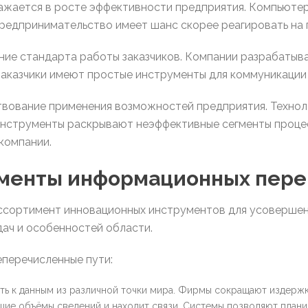
ажается в росте эффективности предприятия. Компьютер
Предпринимательство имеет шанс скорее реагировать на 
ие стандарта работы заказчиков. Компании разрабатыв
Заказчики имеют простые инструменты для коммуникации 
вование применения возможностей предприятия. Технол
 инструменты раскрывают неэффективные сегменты проце
компании.
менты информационных пер
ссортимент инновационных инструментов для усовершен
ач и особенностей области.
перечисленные пути:
ь к данным из различной точки мира. Фирмы сокращают издержк
ие объёмы сведений и находит связи. Системы позволяют плани