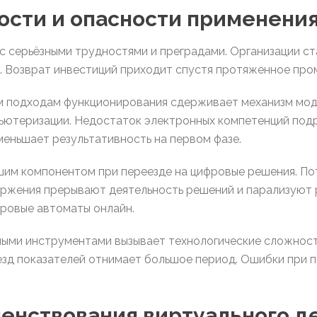
ости и опасности применени
с серьёзными трудностями и преградами. Организации ст
в. Возврат инвестиций приходит спустя протяженное про
 подходам функционирования сдерживает механизм мод
пьютеризации. Недостаток электронных компетенций под
еньшает результативность на первом фазе.
им компонентом при переезде на цифровые решения. По
ржения прерывают деятельность решений и парализуют р
гровые автоматы онлайн.
ыми инструментами вызывает технологические сложнос
зд показателей отнимает большое период. Ошибки при п
енствования виртуального д