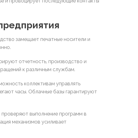
ье и провоцирует последующие контакты
 предприятия
дство замещает печатные носители и
онно.
рируют отчетность, производство и
бращений к различным службам.
можность коллективам управлять
егают часы. Облачные базы гарантируют
и проверяют выполнение программ в
ация механизмов усиливает