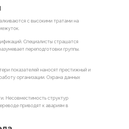
я
алкиваются с высокими тратами на
межуток.
ификаций. Специалисты страшатся
разумевает переподготовки группы.
тери показателей наносят престижный и
аботу организации. Охрана данных
ти. Несовместимость структур
ереводе приводят к авариям в
ела