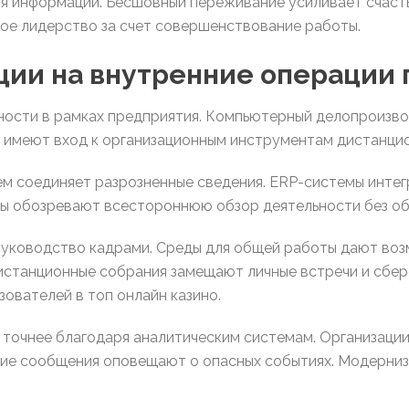
я информации. Бесшовный переживание усиливает счаст
ное лидерство за счет совершенствование работы.
ции на внутренние операции
ности в рамках предприятия. Компьютерный делопроизво
 имеют вход к организационным инструментам дистанци
м соединяет разрозненные сведения. ERP-системы интег
цы обозревают всестороннюю обзор деятельности без о
уководство кадрами. Среды для общей работы дают воз
истанционные собрания замещают личные встречи и сбер
ователей в топ онлайн казино.
точнее благодаря аналитическим системам. Организаци
ие сообщения оповещают о опасных событиях. Модерниз