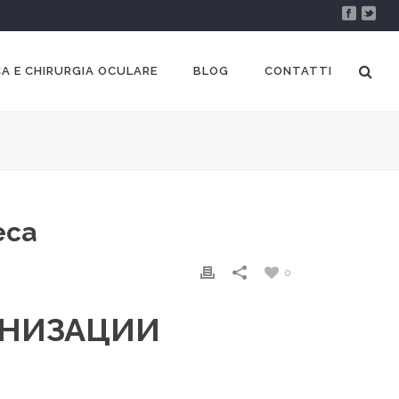
A E CHIRURGIA OCULARE
BLOG
CONTATTI
еса
0
АНИЗАЦИИ