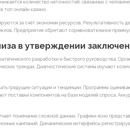
нижается количество неточностей, связанных с человеч
 топ онлайн казино.
руются за счёт экономии ресурсов. Результативность д
клов. Предприятия обретают соревновательное преимущ
лиза в утверждении заключе
ратегического разработки и быстрого руководства. Орг
ических трендах. Диагностические системы изучают колич
ть грядущие ситуации и тенденции. Программы оцениваю
ют поставки компонентов на базе моделей спроса. Акку
гчает понимание сложной данных. Графики ясно предста
онных кампаний. Динамические интерфейсы регистрирую