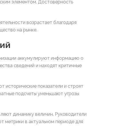
еским элементом. Достоверность
еятельности возрастает благодаря
ество на рынке.
ний
анизации аккумулируют информацию о
ества сведений и находят критичные
т исторические показатели и строят
ратные подсчеты уменьшают угрозы
вляют динамику величин. Руководители
т метрики в актуальном периоде для