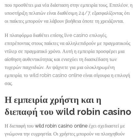
που προσθέτει μια νέα διάσταση στην εμπειρία τους. Επιπλέον, η
υποστήριξη πελατών είναι διαθέσιμη 24/7, εξασφαλίζοντας ότι
οι παίκτες μπορούν να λάβουν βοήθεια όποτε τη χρειάζονται.
Η πλατφόρμα διαθέτει επίσης live casino επιλογές,
επιτρέποντας στους παίκτες να αλληλεπιδρούν με πραγματικούς
ντίλερ σε πραγματικό χρόνο. Αυτή η εμπειρία προσφέρει μια
αίσθηση αυθεντικότητας και ενισχύει τη διασκέδαση των
τυχερών παιχνιδιών. Αν ψάχνετε για μια ολοκληρωμένη
εμπειρία, το wild robin casino online είναι σίγουρα η επιλογή
σας.
Η εμπειρία χρήστη και η
διεπαφή του wild robin casino
Η διεπαφή του
wild robin casino online
έχει σχεδιαστεί με
γνώμονα την ευχρηστία. Οι χρήστες μπορούν να πλοηγηθούν