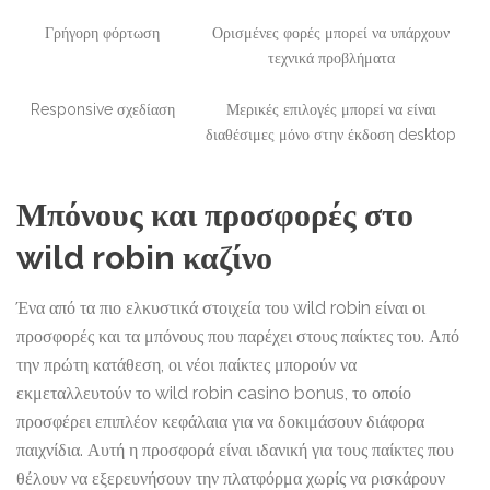
Γρήγορη φόρτωση
Ορισμένες φορές μπορεί να υπάρχουν
τεχνικά προβλήματα
Responsive σχεδίαση
Μερικές επιλογές μπορεί να είναι
διαθέσιμες μόνο στην έκδοση desktop
Μπόνους και προσφορές στο
wild robin καζίνο
Ένα από τα πιο ελκυστικά στοιχεία του wild robin είναι οι
προσφορές και τα μπόνους που παρέχει στους παίκτες του. Από
την πρώτη κατάθεση, οι νέοι παίκτες μπορούν να
εκμεταλλευτούν το wild robin casino bonus, το οποίο
προσφέρει επιπλέον κεφάλαια για να δοκιμάσουν διάφορα
παιχνίδια. Αυτή η προσφορά είναι ιδανική για τους παίκτες που
θέλουν να εξερευνήσουν την πλατφόρμα χωρίς να ρισκάρουν