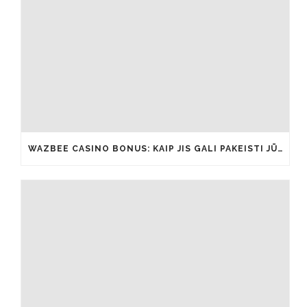
WAZBEE CASINO BONUS: KAIP JIS GALI PAKEISTI JŪSŲ ŽAIDIMŲ PATIRTĮ IŠ ESMĖS