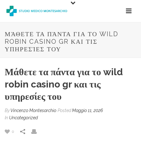
ΜΆΘΕΤΕ ΤΑ ΠΆΝΤΑ ΓΙΑ ΤΟ WILD
ROBIN CASINO GR ΚΑΙ ΤΙΣ
ΥΠΗΡΕΣΊΕΣ ΤΟΥ
Μάθετε τα πάντα για το wild
robin casino gr και τις
υπηρεσίες του
By
Vincenzo Montesarchio
Posted
Maggio 11, 2026
In
Uncategorized
0