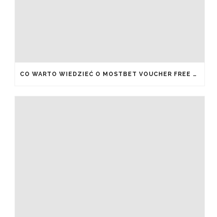
CO WARTO WIEDZIEĆ O MOSTBET VOUCHER FREE SPINS I JAK JE ODEBRAĆ