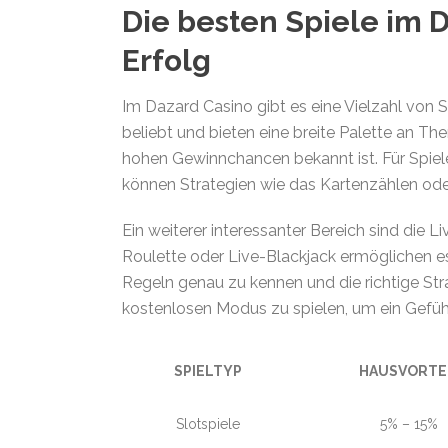
Die besten Spiele im 
Erfolg
Im Dazard Casino gibt es eine Vielzahl von S
beliebt und bieten eine breite Palette an Them
hohen Gewinnchancen bekannt ist. Für Spieler
können Strategien wie das Kartenzählen ode
Ein weiterer interessanter Bereich sind die 
Roulette oder Live-Blackjack ermöglichen es S
Regeln genau zu kennen und die richtige Stra
kostenlosen Modus zu spielen, um ein Gefüh
SPIELTYP
HAUSVORTE
Slotspiele
5% – 15%