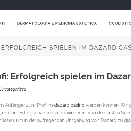
STI
DERMATOLOGIA E MEDICINA ESTETICA
OCULISTIC
 ERFOLGREICH SPIELEN IM DAZARD CA
i: Erfolgreich spielen im Daza
Uncategorized
vom Anfänger zum Profi im
dazard casino
werden können. Wir g
s, um Ihre Erfolgschancen zu maximieren. Von den ersten Schri
 müssen, um in der aufregenden Umgebung von Dazard zu glä