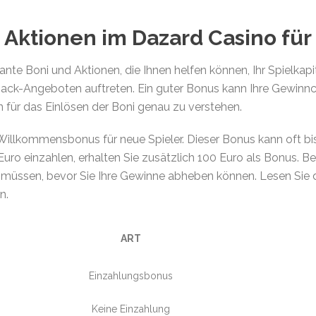
 Aktionen im Dazard Casino für
ante Boni und Aktionen, die Ihnen helfen können, Ihr Spielkap
ack-Angeboten auftreten. Ein guter Bonus kann Ihre Gewinnch
 für das Einlösen der Boni genau zu verstehen.
r Willkommensbonus für neue Spieler. Dieser Bonus kann oft bi
uro einzahlen, erhalten Sie zusätzlich 100 Euro als Bonus. Be
 müssen, bevor Sie Ihre Gewinne abheben können. Lesen Sie 
n.
ART
Einzahlungsbonus
Keine Einzahlung