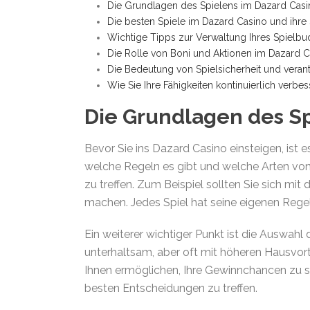
Die Grundlagen des Spielens im Dazard Casi
Die besten Spiele im Dazard Casino und ihre 
Wichtige Tipps zur Verwaltung Ihres Spielbu
Die Rolle von Boni und Aktionen im Dazard C
Die Bedeutung von Spielsicherheit und vera
Wie Sie Ihre Fähigkeiten kontinuierlich verbe
Die Grundlagen des S
Bevor Sie ins Dazard Casino einsteigen, ist 
welche Regeln es gibt und welche Arten von
zu treffen. Zum Beispiel sollten Sie sich mi
machen. Jedes Spiel hat seine eigenen Regeln
Ein weiterer wichtiger Punkt ist die Auswahl
unterhaltsam, aber oft mit höheren Hausvort
Ihnen ermöglichen, Ihre Gewinnchancen zu st
besten Entscheidungen zu treffen.