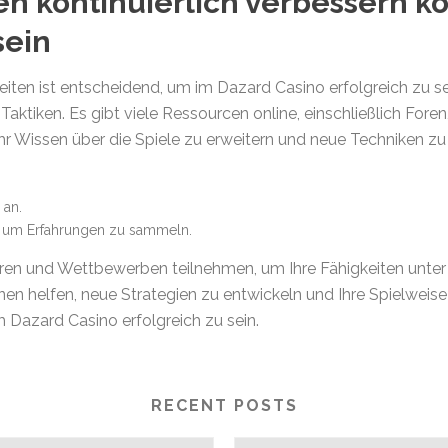
ten kontinuierlich verbessern 
sein
keiten ist entscheidend, um im Dazard Casino erfolgreich zu se
Taktiken. Es gibt viele Ressourcen online, einschließlich Foren
hr Wissen über die Spiele zu erweitern und neue Techniken zu 
 an.
 um Erfahrungen zu sammeln.
eren und Wettbewerben teilnehmen, um Ihre Fähigkeiten unter
en helfen, neue Strategien zu entwickeln und Ihre Spielweise
 Dazard Casino erfolgreich zu sein.
RECENT POSTS