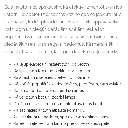
Šajā rakstā mēs apskatīsim, kā efektīvi izmantot 1win ios
lietotni, lai spēlētu tiešsaistes kazino spēles jebkurā laikā.
Uzzināsiet, kā lejupielādēt un instalēt 1win app, kā veikt
1win login un piekļūt dažādām spēlēm, ieskaitot
populāro 1win aviator. Arī iepazīstināsim ar 1win bonus
piedāvājumiem un sniegsim padomus, kā maksimāli
izmantot šo platformu, lai iegūtu labāku spēļu pieredzi.
Kā lejupielādēt un instalēt 1win ios lietotni
Kā veikt 1win login un piekļūt savai kontam
Kā atrast un izvēlēties spēles 1win kazino
Kā spēlēt populārās kazino spēles, piemēram, 1win aviator
Kā izmantot 1win bonus piedāvājumus
Kā veikt 1win bet un izdarīt likmes
Drošība un uzticamība, izmantojot 1win ios lietotni
Kā sazināties ar 1win atbalsta komandu
Citi ieteikumi un padomi, spēlējot 1win online kazino
Kāpēc izvēlēties 1win kazino priekš tiešsaistes spēlēm