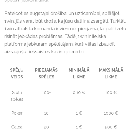
Pateicoties augstajai drošībai un uzticamībai, spēlējot
1win, jūs varat būt drošs, ka jūsu dati ir aizsargāti. Turklāt,
1win atbalsta komanda ir vienmēr pieejama, lai palīdzētu
risināt jebkādas problēmas. Tādēļ 1win ir lieliska
platforma jebkuram spēlētājam, kurš vēlas izbaudīt
aizraujošu tiešsaistes kazino pieredzi.
SPĒĻU
PIEEJAMĀS
MINIMĀLĀ
MAKSIMĀLĀ
VEIDS
SPĒLES
LIKME
LIKME
Slotu
100+
0.10 €
100 €
spēles
Poker
10
1 €
1000 €
Galda
20
1 €
500 €