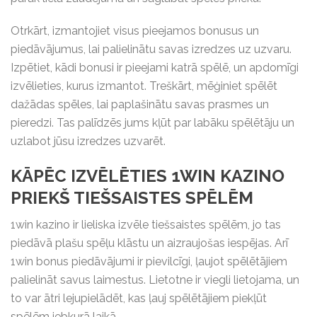
Otrkārt, izmantojiet visus pieejamos bonusus un
piedāvājumus, lai palielinātu savas izredzes uz uzvaru.
Izpētiet, kādi bonusi ir pieejami katrā spēlē, un apdomīgi
izvēlieties, kurus izmantot. Treškārt, mēģiniet spēlēt
dažādas spēles, lai paplašinātu savas prasmes un
pieredzi. Tas palīdzēs jums kļūt par labāku spēlētāju un
uzlabot jūsu izredzes uzvarēt.
KĀPĒC IZVĒLĒTIES 1WIN KAZINO
PRIEKŠ TIEŠSAISTES SPĒLĒM
1win kazino ir lieliska izvēle tiešsaistes spēlēm, jo tas
piedāvā plašu spēļu klāstu un aizraujošas iespējas. Arī
1win bonus piedāvājumi ir pievilcīgi, ļaujot spēlētājiem
palielināt savus laimestus. Lietotne ir viegli lietojama, un
to var ātri lejupielādēt, kas ļauj spēlētājiem piekļūt
spēlēm jebkurā laikā.