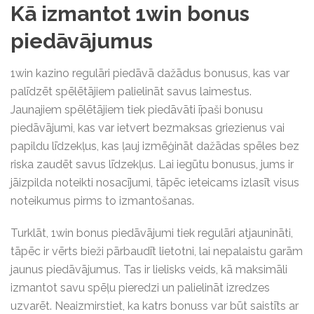
Kā izmantot 1win bonus
piedāvājumus
1win kazino regulāri piedāvā dažādus bonusus, kas var
palīdzēt spēlētājiem palielināt savus laimestus.
Jaunajiem spēlētājiem tiek piedāvāti īpaši bonusu
piedāvājumi, kas var ietvert bezmaksas griezienus vai
papildu līdzekļus, kas ļauj izmēģināt dažādas spēles bez
riska zaudēt savus līdzekļus. Lai iegūtu bonusus, jums ir
jāizpilda noteikti nosacījumi, tāpēc ieteicams izlasīt visus
noteikumus pirms to izmantošanas.
Turklāt, 1win bonus piedāvājumi tiek regulāri atjaunināti,
tāpēc ir vērts bieži pārbaudīt lietotni, lai nepalaistu garām
jaunus piedāvājumus. Tas ir lielisks veids, kā maksimāli
izmantot savu spēļu pieredzi un palielināt izredzes
uzvarēt. Neaizmirstiet, ka katrs bonuss var būt saistīts ar