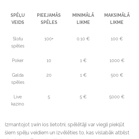
SPĒĻU
PIEEJAMĀS
MINIMĀLĀ
MAKSIMĀLĀ
VEIDS
SPĒLES
LIKME
LIKME
Slotu
100+
0.10 €
100 €
spēles
Poker
10
1 €
1000 €
Galda
20
1 €
500 €
spēles
Live
5
5 €
5000 €
kazino
Izmantojot 1win ios lietotni, spēlētāji var viegli piekļūt
šiem spēļu veidiem un izvēlēties to, kas vislabāk atbilst