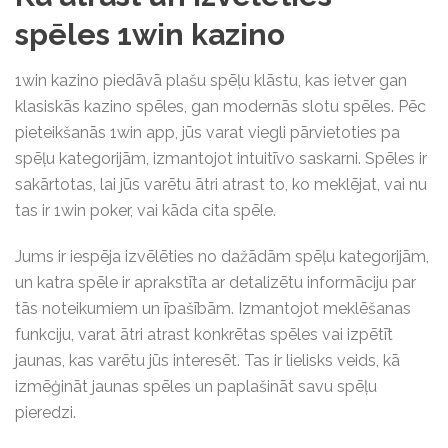
spēles 1win kazino
1win kazino piedāvā plašu spēļu klāstu, kas ietver gan
klasiskās kazino spēles, gan modernās slotu spēles. Pēc
pieteikšanās 1win app, jūs varat viegli pārvietoties pa
spēļu kategorijām, izmantojot intuitīvo saskarni. Spēles ir
sakārtotas, lai jūs varētu ātri atrast to, ko meklējat, vai nu
tas ir 1win poker, vai kāda cita spēle.
Jums ir iespēja izvēlēties no dažādām spēļu kategorijām,
un katra spēle ir aprakstīta ar detalizētu informāciju par
tās noteikumiem un īpašībām. Izmantojot meklēšanas
funkciju, varat ātri atrast konkrētas spēles vai izpētīt
jaunas, kas varētu jūs interesēt. Tas ir lielisks veids, kā
izmēģināt jaunas spēles un paplašināt savu spēļu
pieredzi.