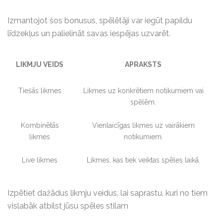
Izmantojot šos bonusus, spēlētāji var iegūt papildu
līdzekļus un palielināt savas iespējas uzvarēt.
LIKMJU VEIDS
APRAKSTS
Tiešās likmes
Likmes uz konkrētiem notikumiem vai
spēlēm.
Kombinētās
Vienlaicīgas likmes uz vairākiem
likmes
notikumiem.
Live likmes
Likmes, kas tiek veiktas spēles laikā.
Izpētiet dažādus likmju veidus, lai saprastu, kuri no tiem
vislabāk atbilst jūsu spēles stilam