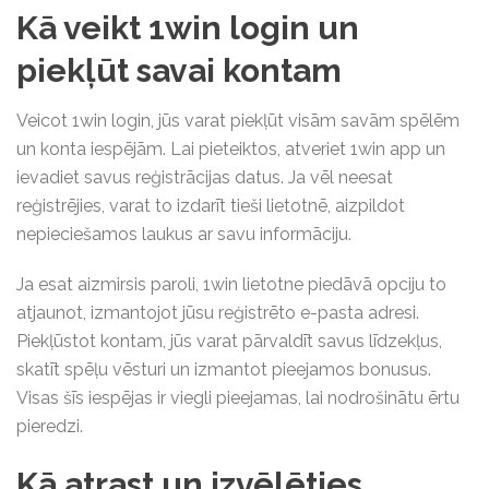
Kā veikt 1win login un
piekļūt savai kontam
Veicot 1win login, jūs varat piekļūt visām savām spēlēm
un konta iespējām. Lai pieteiktos, atveriet 1win app un
ievadiet savus reģistrācijas datus. Ja vēl neesat
reģistrējies, varat to izdarīt tieši lietotnē, aizpildot
nepieciešamos laukus ar savu informāciju.
Ja esat aizmirsis paroli, 1win lietotne piedāvā opciju to
atjaunot, izmantojot jūsu reģistrēto e-pasta adresi.
Piekļūstot kontam, jūs varat pārvaldīt savus līdzekļus,
skatīt spēļu vēsturi un izmantot pieejamos bonusus.
Visas šīs iespējas ir viegli pieejamas, lai nodrošinātu ērtu
pieredzi.
Kā atrast un izvēlēties