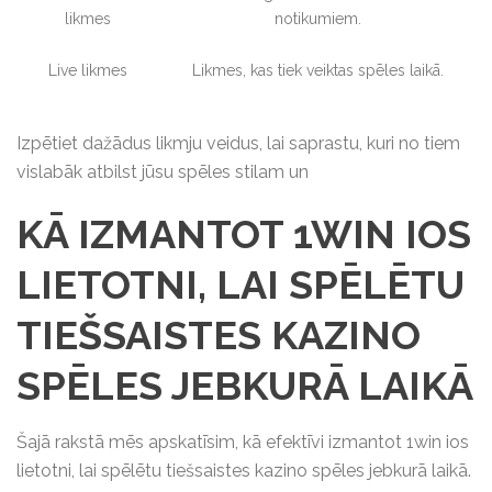
likmes
notikumiem.
Live likmes
Likmes, kas tiek veiktas spēles laikā.
Izpētiet dažādus likmju veidus, lai saprastu, kuri no tiem
vislabāk atbilst jūsu spēles stilam un
KĀ IZMANTOT 1WIN IOS
LIETOTNI, LAI SPĒLĒTU
TIEŠSAISTES KAZINO
SPĒLES JEBKURĀ LAIKĀ
Šajā rakstā mēs apskatīsim, kā efektīvi izmantot 1win ios
lietotni, lai spēlētu tiešsaistes kazino spēles jebkurā laikā.