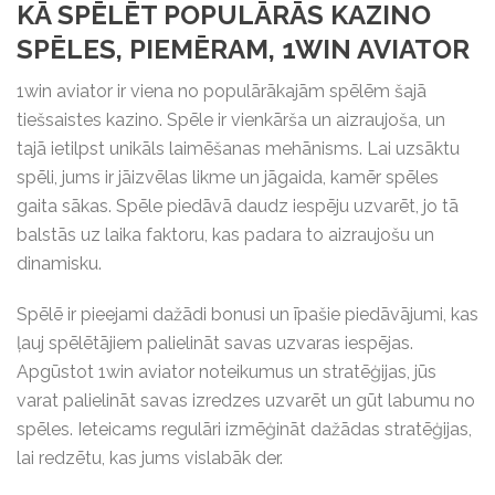
KĀ SPĒLĒT POPULĀRĀS KAZINO
SPĒLES, PIEMĒRAM, 1WIN AVIATOR
1win aviator ir viena no populārākajām spēlēm šajā
tiešsaistes kazino. Spēle ir vienkārša un aizraujoša, un
tajā ietilpst unikāls laimēšanas mehānisms. Lai uzsāktu
spēli, jums ir jāizvēlas likme un jāgaida, kamēr spēles
gaita sākas. Spēle piedāvā daudz iespēju uzvarēt, jo tā
balstās uz laika faktoru, kas padara to aizraujošu un
dinamisku.
Spēlē ir pieejami dažādi bonusi un īpašie piedāvājumi, kas
ļauj spēlētājiem palielināt savas uzvaras iespējas.
Apgūstot 1win aviator noteikumus un stratēģijas, jūs
varat palielināt savas izredzes uzvarēt un gūt labumu no
spēles. Ieteicams regulāri izmēģināt dažādas stratēģijas,
lai redzētu, kas jums vislabāk der.