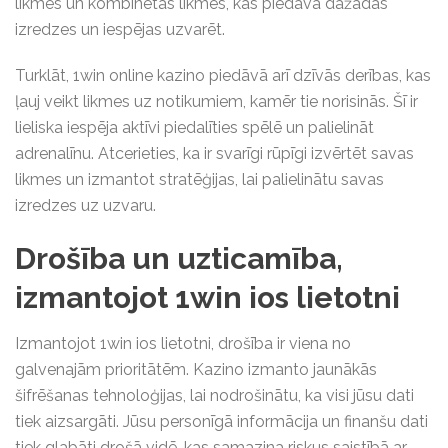
likmes un kombinētās likmes, kas piedāvā dažādas
izredzes un iespējas uzvarēt.
Turklāt, 1win online kazino piedāvā arī dzīvās derības, kas
ļauj veikt likmes uz notikumiem, kamēr tie norisinās. Šī ir
lieliska iespēja aktīvi piedalīties spēlē un palielināt
adrenalīnu. Atcerieties, ka ir svarīgi rūpīgi izvērtēt savas
likmes un izmantot stratēģijas, lai palielinātu savas
izredzes uz uzvaru.
Drošība un uzticamība,
izmantojot 1win ios lietotni
Izmantojot 1win ios lietotni, drošība ir viena no
galvenajām prioritātēm. Kazino izmanto jaunākās
šifrēšanas tehnoloģijas, lai nodrošinātu, ka visi jūsu dati
tiek aizsargāti. Jūsu personīgā informācija un finanšu dati
tiek glabāti drošā vidē, kas samazina riskus saistībā ar