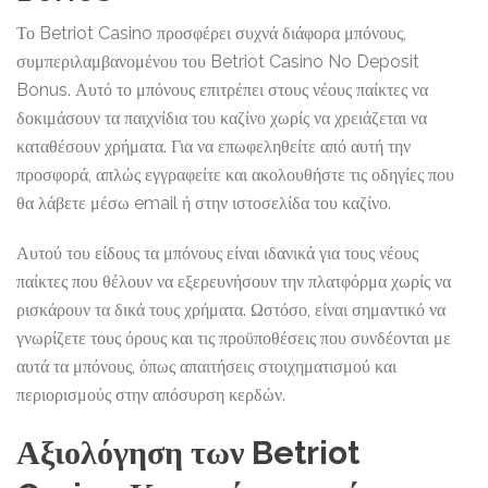
Το Betriot Casino προσφέρει συχνά διάφορα μπόνους,
συμπεριλαμβανομένου του Betriot Casino No Deposit
Bonus. Αυτό το μπόνους επιτρέπει στους νέους παίκτες να
δοκιμάσουν τα παιχνίδια του καζίνο χωρίς να χρειάζεται να
καταθέσουν χρήματα. Για να επωφεληθείτε από αυτή την
προσφορά, απλώς εγγραφείτε και ακολουθήστε τις οδηγίες που
θα λάβετε μέσω email ή στην ιστοσελίδα του καζίνο.
Αυτού του είδους τα μπόνους είναι ιδανικά για τους νέους
παίκτες που θέλουν να εξερευνήσουν την πλατφόρμα χωρίς να
ρισκάρουν τα δικά τους χρήματα. Ωστόσο, είναι σημαντικό να
γνωρίζετε τους όρους και τις προϋποθέσεις που συνδέονται με
αυτά τα μπόνους, όπως απαιτήσεις στοιχηματισμού και
περιορισμούς στην απόσυρση κερδών.
Αξιολόγηση των Betriot