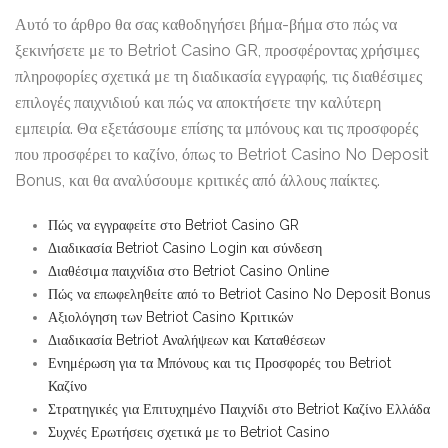
Αυτό το άρθρο θα σας καθοδηγήσει βήμα-βήμα στο πώς να
ξεκινήσετε με το Betriot Casino GR, προσφέροντας χρήσιμες
πληροφορίες σχετικά με τη διαδικασία εγγραφής, τις διαθέσιμες
επιλογές παιχνιδιού και πώς να αποκτήσετε την καλύτερη
εμπειρία. Θα εξετάσουμε επίσης τα μπόνους και τις προσφορές
που προσφέρει το καζίνο, όπως το Betriot Casino No Deposit
Bonus, και θα αναλύσουμε κριτικές από άλλους παίκτες.
Πώς να εγγραφείτε στο Betriot Casino GR
Διαδικασία Betriot Casino Login και σύνδεση
Διαθέσιμα παιχνίδια στο Betriot Casino Online
Πώς να επωφεληθείτε από το Betriot Casino No Deposit Bonus
Αξιολόγηση των Betriot Casino Κριτικών
Διαδικασία Betriot Αναλήψεων και Καταθέσεων
Ενημέρωση για τα Μπόνους και τις Προσφορές του Betriot
Καζίνο
Στρατηγικές για Επιτυχημένο Παιχνίδι στο Betriot Καζίνο Ελλάδα
Συχνές Ερωτήσεις σχετικά με το Betriot Casino