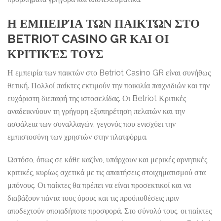
Η ΕΜΠΕΙΡΊΑ ΤΩΝ ΠΑΙΚΤΏΝ ΣΤΟ
BETRIOT CASINO GR ΚΑΙ ΟΙ
ΚΡΙΤΙΚΈΣ ΤΟΥΣ
Η εμπειρία των παικτών στο Betriot Casino GR είναι συνήθως
θετική. Πολλοί παίκτες εκτιμούν την ποικιλία παιχνιδιών και την
ευχάριστη διεπαφή της ιστοσελίδας. Οι Betriot Κριτικές
αναδεικνύουν τη γρήγορη εξυπηρέτηση πελατών και την
ασφάλεια των συναλλαγών, γεγονός που ενισχύει την
εμπιστοσύνη των χρηστών στην πλατφόρμα.
Ωστόσο, όπως σε κάθε καζίνο, υπάρχουν και μερικές αρνητικές
κριτικές, κυρίως σχετικά με τις απαιτήσεις στοιχηματισμού στα
μπόνους. Οι παίκτες θα πρέπει να είναι προσεκτικοί και να
διαβάζουν πάντα τους όρους και τις προϋποθέσεις πριν
αποδεχτούν οποιαδήποτε προσφορά. Στο σύνολό τους, οι παίκτες