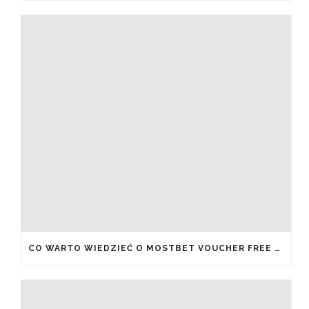
CO WARTO WIEDZIEĆ O MOSTBET VOUCHER FREE SPINS I JAK JE ODEBRAĆ