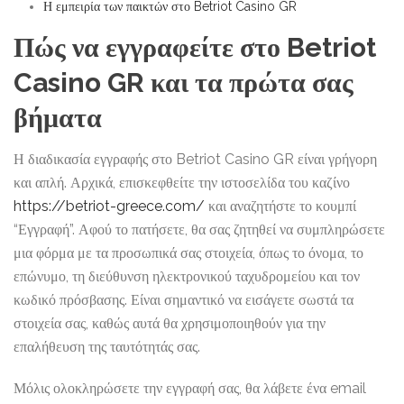
Η εμπειρία των παικτών στο Betriot Casino GR
Πώς να εγγραφείτε στο Betriot
Casino GR και τα πρώτα σας
βήματα
Η διαδικασία εγγραφής στο Betriot Casino GR είναι γρήγορη
και απλή. Αρχικά, επισκεφθείτε την ιστοσελίδα του καζίνο
https://betriot-greece.com/
και αναζητήστε το κουμπί
“Εγγραφή”. Αφού το πατήσετε, θα σας ζητηθεί να συμπληρώσετε
μια φόρμα με τα προσωπικά σας στοιχεία, όπως το όνομα, το
επώνυμο, τη διεύθυνση ηλεκτρονικού ταχυδρομείου και τον
κωδικό πρόσβασης. Είναι σημαντικό να εισάγετε σωστά τα
στοιχεία σας, καθώς αυτά θα χρησιμοποιηθούν για την
επαλήθευση της ταυτότητάς σας.
Μόλις ολοκληρώσετε την εγγραφή σας, θα λάβετε ένα email