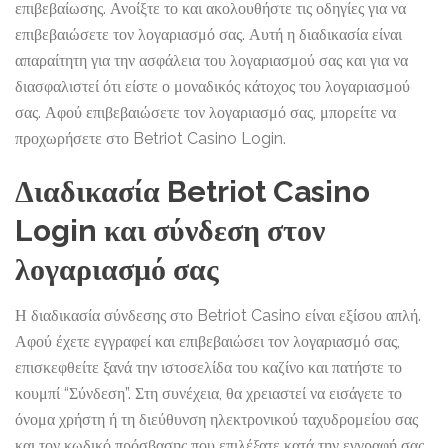
επιβεβαίωσης. Ανοίξτε το και ακολουθήστε τις οδηγίες για να
επιβεβαιώσετε τον λογαριασμό σας. Αυτή η διαδικασία είναι
απαραίτητη για την ασφάλεια του λογαριασμού σας και για να
διασφαλιστεί ότι είστε ο μοναδικός κάτοχος του λογαριασμού
σας. Αφού επιβεβαιώσετε τον λογαριασμό σας, μπορείτε να
προχωρήσετε στο Betriot Casino Login.
Διαδικασία Betriot Casino
Login και σύνδεση στον
λογαριασμό σας
Η διαδικασία σύνδεσης στο Betriot Casino είναι εξίσου απλή.
Αφού έχετε εγγραφεί και επιβεβαιώσει τον λογαριασμό σας,
επισκεφθείτε ξανά την ιστοσελίδα του καζίνο και πατήστε το
κουμπί “Σύνδεση”. Στη συνέχεια, θα χρειαστεί να εισάγετε το
όνομα χρήστη ή τη διεύθυνση ηλεκτρονικού ταχυδρομείου σας
και τον κωδικό πρόσβασης που επιλέξατε κατά την εγγραφή σας.