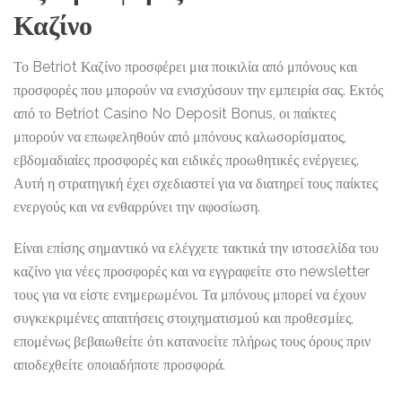
Καζίνο
Το Betriot Καζίνο προσφέρει μια ποικιλία από μπόνους και
προσφορές που μπορούν να ενισχύσουν την εμπειρία σας. Εκτός
από το Betriot Casino No Deposit Bonus, οι παίκτες
μπορούν να επωφεληθούν από μπόνους καλωσορίσματος,
εβδομαδιαίες προσφορές και ειδικές προωθητικές ενέργειες.
Αυτή η στρατηγική έχει σχεδιαστεί για να διατηρεί τους παίκτες
ενεργούς και να ενθαρρύνει την αφοσίωση.
Είναι επίσης σημαντικό να ελέγχετε τακτικά την ιστοσελίδα του
καζίνο για νέες προσφορές και να εγγραφείτε στο newsletter
τους για να είστε ενημερωμένοι. Τα μπόνους μπορεί να έχουν
συγκεκριμένες απαιτήσεις στοιχηματισμού και προθεσμίες,
επομένως βεβαιωθείτε ότι κατανοείτε πλήρως τους όρους πριν
αποδεχθείτε οποιαδήποτε προσφορά.