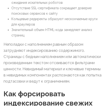
ожидания искательных роботов
Отсутствие SSL-сертификата сокращает доверие
поисковых сервисов к сайту
Кольцевые редиректы образуют нескончаемые круги
для краулеров
Значительный объем HTML-кода замедляет анализ
страниц
Неполадки с наполнением равным образом
затрудняют индексированию содержимого.
Страницы с бедным наполнением или автоматически
произведенным текстом отсеиваются фильтрами
ценности. Невидимый материал и ключевые термины
в невидимых компонентах распознаются как попытка
подтасовки и ведут к ограничениям.
Как форсировать
индексирование свежих