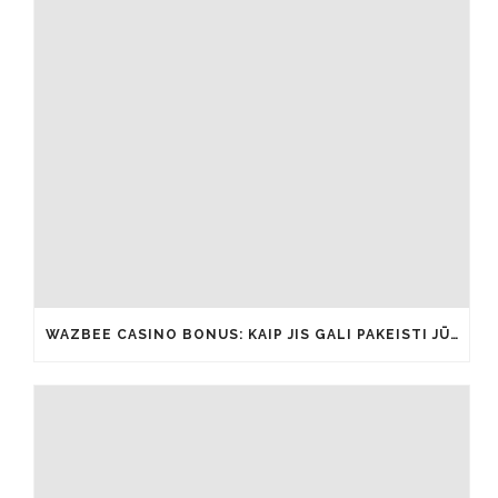
WAZBEE CASINO BONUS: KAIP JIS GALI PAKEISTI JŪSŲ ŽAIDIMŲ PATIRTĮ IŠ ESMĖS