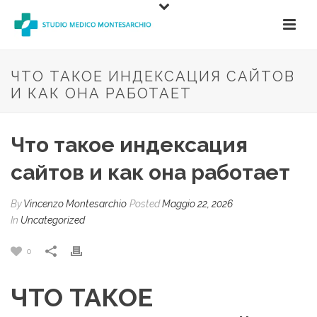
ЧТО ТАКОЕ ИНДЕКСАЦИЯ САЙТОВ
И КАК ОНА РАБОТАЕТ
Что такое индексация
сайтов и как она работает
By
Vincenzo Montesarchio
Posted
Maggio 22, 2026
In
Uncategorized
0
ЧТО ТАКОЕ