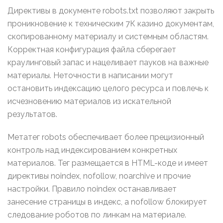
Директивы в документе robots.txt позволяют закрыть
проникновение к техническим 7К казино документам,
скопированному материалу и системным областям.
Корректная конфигурация файла сберегает
краулинговый запас и нацеливает пауков на важные
материалы. Неточности в написании могут
остановить индексацию целого ресурса и повлечь к
исчезновению материалов из искательной
результатов.
Метатег robots обеспечивает более прецизионный
контроль над индексированием конкретных
материалов. Тег размещается в HTML-коде и имеет
директивы noindex, nofollow, noarchive и прочие
настройки. Правило noindex останавливает
занесение страницы в индекс, а nofollow блокирует
следование роботов по линкам на материале.