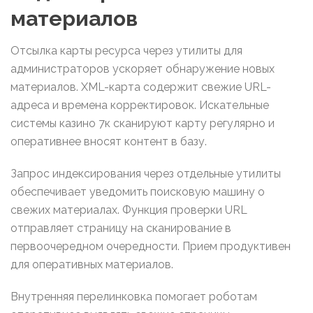
материалов
Отсылка карты ресурса через утилиты для
администраторов ускоряет обнаружение новых
материалов. XML-карта содержит свежие URL-
адреса и времена корректировок. Искательные
системы казино 7к сканируют карту регулярно и
оперативнее вносят контент в базу.
Запрос индексирования через отдельные утилиты
обеспечивает уведомить поисковую машину о
свежих материалах. Функция проверки URL
отправляет страницу на сканирование в
первоочередном очередности. Прием продуктивен
для оперативных материалов.
Внутренняя перелинковка помогает роботам