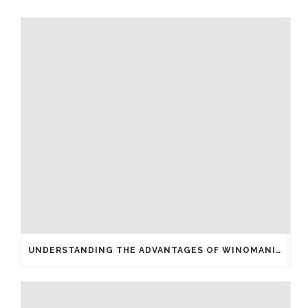
UNDERSTANDING THE ADVANTAGES OF WINOMANIA CASINO FREE SPINS