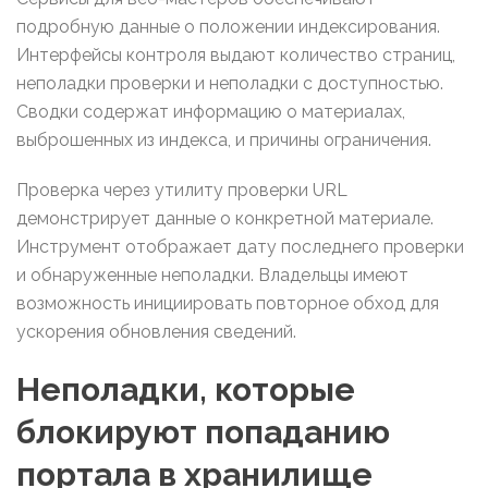
подробную данные о положении индексирования.
Интерфейсы контроля выдают количество страниц,
неполадки проверки и неполадки с доступностью.
Сводки содержат информацию о материалах,
выброшенных из индекса, и причины ограничения.
Проверка через утилиту проверки URL
демонстрирует данные о конкретной материале.
Инструмент отображает дату последнего проверки
и обнаруженные неполадки. Владельцы имеют
возможность инициировать повторное обход для
ускорения обновления сведений.
Неполадки, которые
блокируют попаданию
портала в хранилище