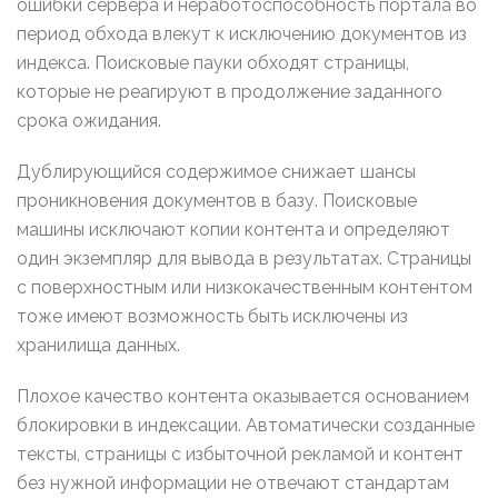
ошибки сервера и неработоспособность портала во
период обхода влекут к исключению документов из
индекса. Поисковые пауки обходят страницы,
которые не реагируют в продолжение заданного
срока ожидания.
Дублирующийся содержимое снижает шансы
проникновения документов в базу. Поисковые
машины исключают копии контента и определяют
один экземпляр для вывода в результатах. Страницы
с поверхностным или низкокачественным контентом
тоже имеют возможность быть исключены из
хранилища данных.
Плохое качество контента оказывается основанием
блокировки в индексации. Автоматически созданные
тексты, страницы с избыточной рекламой и контент
без нужной информации не отвечают стандартам