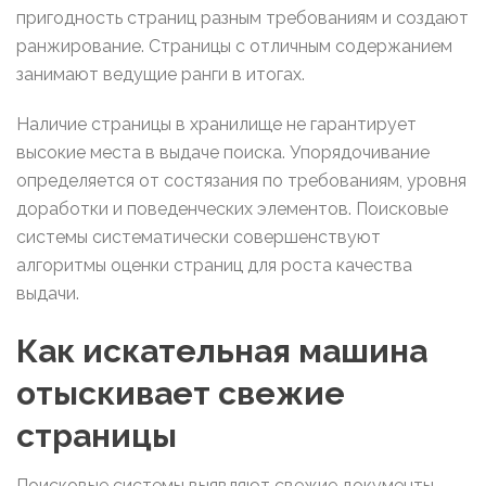
пригодность страниц разным требованиям и создают
ранжирование. Страницы с отличным содержанием
занимают ведущие ранги в итогах.
Наличие страницы в хранилище не гарантирует
высокие места в выдаче поиска. Упорядочивание
определяется от состязания по требованиям, уровня
доработки и поведенческих элементов. Поисковые
системы систематически совершенствуют
алгоритмы оценки страниц для роста качества
выдачи.
Как искательная машина
отыскивает свежие
страницы
Поисковые системы выявляют свежие документы