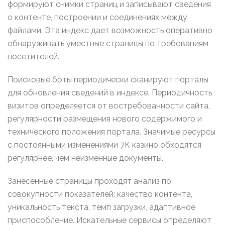
формируют снимки страниц и записывают сведения
о контенте, построении и соединениях между
файлами. Эта индекс дает возможность оперативно
обнаруживать уместные страницы по требованиям
посетителей.
Поисковые боты периодически сканируют порталы
для обновления сведений в индексе. Периодичность
визитов определяется от востребованности сайта,
регулярности размещения нового содержимого и
технического положения портала. Значимые ресурсы
с постоянными изменениями 7К казино обходятся
регулярнее, чем неизменные документы.
Занесенные страницы проходят анализ по
совокупности показателей: качество контента,
уникальность текста, темп загрузки, адаптивное
приспособление. Искательные сервисы определяют