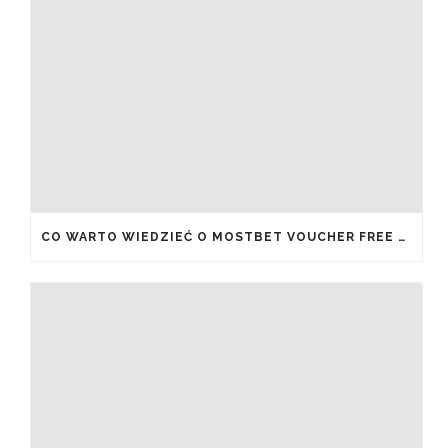
CO WARTO WIEDZIEĆ O MOSTBET VOUCHER FREE SPINS I JAK JE ODEBRAĆ