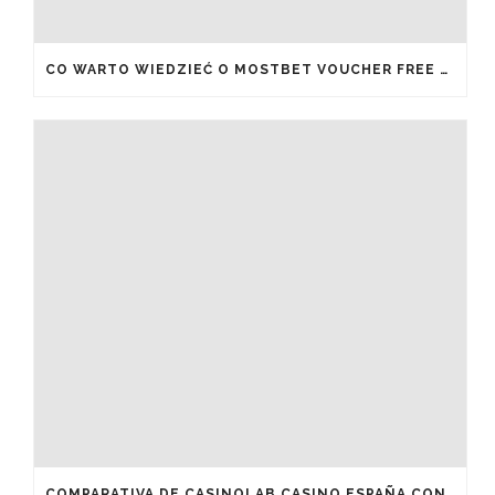
CO WARTO WIEDZIEĆ O MOSTBET VOUCHER FREE SPINS I JAK JE ODEBRAĆ
COMPARATIVA DE CASINOLAB CASINO ESPAÑA CON OTROS OPERADORES DEL MERCADO