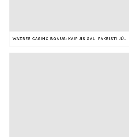
WAZBEE CASINO BONUS: KAIP JIS GALI PAKEISTI JŪSŲ ŽAIDIMŲ PATIRTĮ IŠ ESMĖS