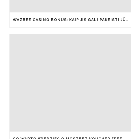
WAZBEE CASINO BONUS: KAIP JIS GALI PAKEISTI JŪSŲ ŽAIDIMŲ PATIRTĮ IŠ ESMĖS
CO WARTO WIEDZIEĆ O MOSTBET VOUCHER FREE SPINS I JAK JE ODEBRAĆ