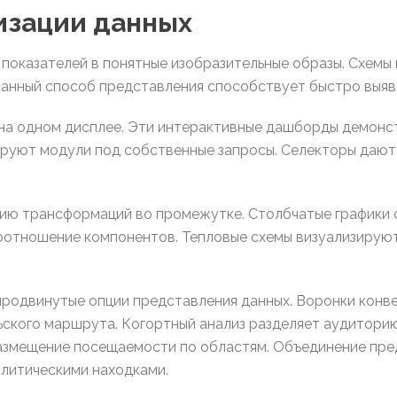
изации данных
оказателей в понятные изобразительные образы. Схемы
ранный способ представления способствует быстро выявл
а одном дисплее. Эти интерактивные дашборды демонст
руют модули под собственные запросы. Селекторы дают 
ию трансформаций во промежутке. Столбчатые графики 
оотношение компонентов. Тепловые схемы визуализирую
родвинутые опции представления данных. Воронки кон
ского маршрута. Когортный анализ разделяет аудиторию
змещение посещаемости по областям. Объединение пред
алитическими находками.