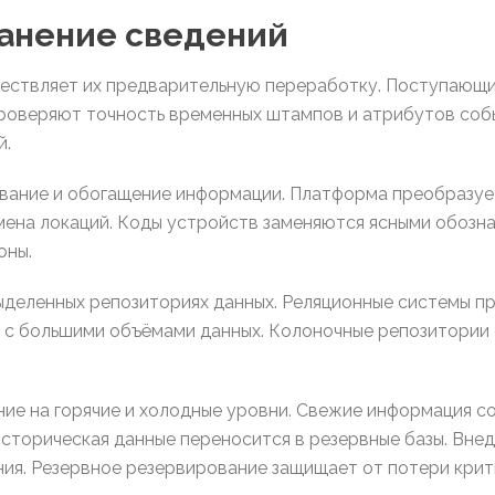
ранение сведений
ествляет их предварительную переработку. Поступающи
роверяют точность временных штампов и атрибутов соб
й.
ание и обогащение информации. Платформа преобразует
мена локаций. Коды устройств заменяются ясными обозн
оны.
ыделенных репозиториях данных. Реляционные системы п
с большими объёмами данных. Колоночные репозитории 
ие на горячие и холодные уровни. Свежие информация с
Историческая данные переносится в резервные базы. Внед
я. Резервное резервирование защищает от потери крит