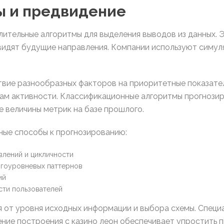
ы и предвидение
лительные алгоритмы для выделения выводов из данных. 
идят будущие направления. Компании используют симуля
твие разнообразных факторов на приоритетные показате
кам активности. Классификационные алгоритмы прогнози
 величины метрик на базе прошлого.
ные способы к прогнозированию:
влений и цикличности
гоуровневых паттернов
ий
сти пользователей
 от уровня исходных информации и выбора схемы. Спец
ение построения с казино леон обеспечивает упростить 