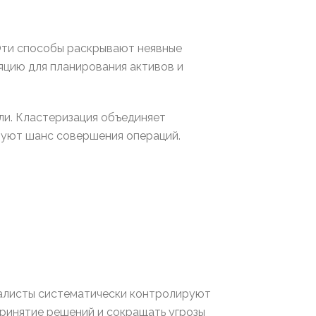
Эти способы раскрывают неявные
цию для планирования активов и
ли. Кластеризация объединяет
руют шанс совершения операций.
иалисты систематически контролируют
принятие решений и сокращать угрозы