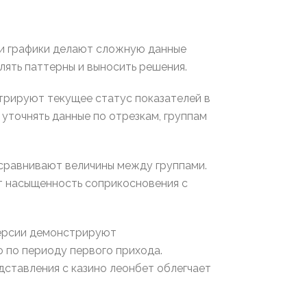
 и графики делают сложную данные
ять паттерны и выносить решения.
рируют текущее статус показателей в
уточнять данные по отрезкам, группам
сравнивают величины между группами.
т насыщенность соприкосновения с
версии демонстрируют
 по периоду первого прихода.
ставления с казино леонбет облегчает