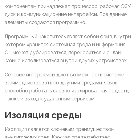
компонентам принадлежат процессор, рабочая ОЗУ,
диск и коммуникационные интерфейсы. Все данные
элементы создаются программно.
Программный накопитель являет собой файл, внутри
котором хранится системная среда и информация.
Он может дублироваться, переноситься и онлайн
казино использоваться внутри других устройствах.
Сетевые интерфейсы дают возможность системе
взаимодействовать со другими средами. Связь
способно работать словно изолированная подсеть,
также и выход к удаленным сервисам.
Изоляция среды
Изоляция является ключевым преимуществом
эмулируемых сред. Каждая среда работает