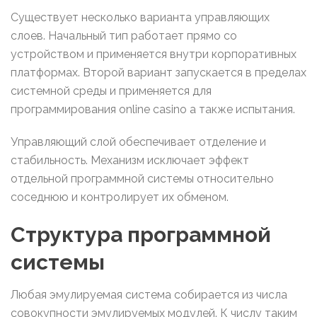
Существует несколько варианта управляющих
слоев. Начальный тип работает прямо со
устройством и применяется внутри корпоративных
платформах. Второй вариант запускается в пределах
системной среды и применяется для
программирования online casino а также испытания.
Управляющий слой обеспечивает отделение и
стабильность. Механизм исключает эффект
отдельной программной системы относительно
соседнюю и контролирует их обменом.
Структура программной
системы
Любая эмулируемая система собирается из числа
совокупности эмулируемых модулей. К числу таким