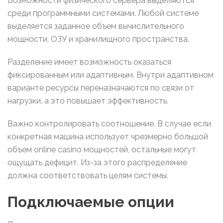
Возможности физического сервера выделяются
среди программными системами. Любой системе
выделяется заданное объем вычислительного
мощности, ОЗУ и хранилищного пространства.
Разделение имеет возможность оказаться
фиксированным или адаптивным. Внутри адаптивном
варианте ресурсы переназначаются по связи от
нагрузки, а это повышает эффективность.
Важно контролировать соотношение. В случае если
конкретная машина использует чрезмерно большой
объем online casino мощностей, остальные могут
ощущать дефицит. Из-за этого распределение
должна соответствовать целям системы.
Подключаемые опции