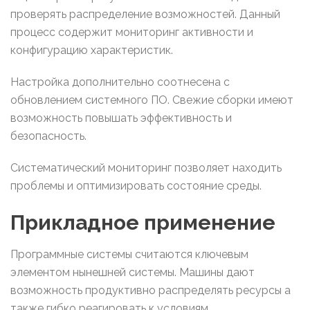
проверять распределение возможностей. Данный
процесс содержит мониторинг активности и
конфигурацию характеристик.
Настройка дополнительно соотнесена с
обновлением системного ПО. Свежие сборки имеют
возможность повышать эффективность и
безопасность.
Систематический мониторинг позволяет находить
проблемы и оптимизировать состояние среды.
Прикладное применение
Программные системы считаются ключевым
элементом нынешней системы. Машины дают
возможность продуктивно распределять ресурсы а
также гибко реагировать к условиям.