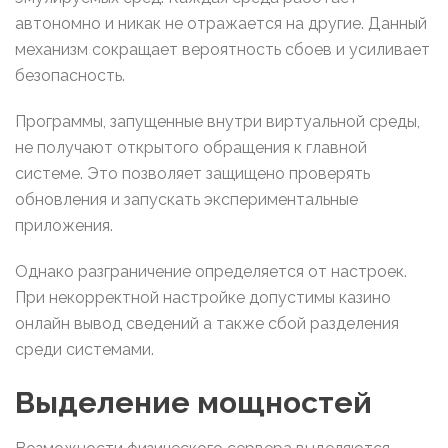
автономно и никак не отражается на другие. Данный
механизм сокращает вероятность сбоев и усиливает
безопасность.
Программы, запущенные внутри виртуальной среды,
не получают открытого обращения к главной
системе. Это позволяет защищено проверять
обновления и запускать экспериментальные
приложения.
Однако разграничение определяется от настроек.
При некорректной настройке допустимы казино
онлайн вывод сведений а также сбой разделения
среди системами.
Выделение мощностей