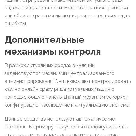
надежной деятельности. Недостаток пространства
или сбои сохранения имеют вероятность довести до
ошибкам.
Дополнительные
механизмы контроля
В рамках актуальных средах эмуляции
задействуются механизмы централизованного
администрирования. Они позволяют контролировать
казино онлайн сразу ряд виртуальных машин с
помощью общую панель. Данный механизм ускоряет
конфигурацию, наблюдение и актуализацию системы.
Данные средства используют автоматические
сценарии. К примеру, получается сконфигурировать
старт среды в случае росте активности а также