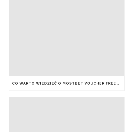
CO WARTO WIEDZIEĆ O MOSTBET VOUCHER FREE SPINS I JAK JE ODEBRAĆ