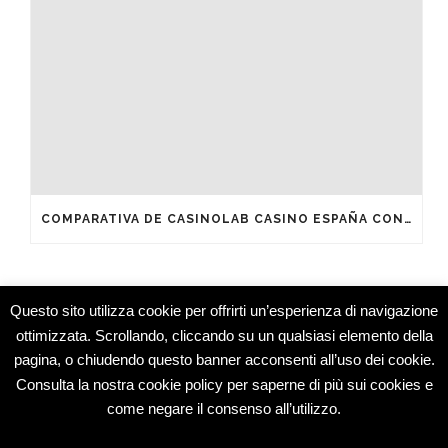
COMPARATIVA DE CASINOLAB CASINO ESPAÑA CON OTROS OPERADORES DEL MERCADO
Questo sito utilizza cookie per offrirti un’esperienza di navigazione
ottimizzata. Scrollando, cliccando su un qualsiasi elemento della
pagina, o chiudendo questo banner acconsenti all’uso dei cookie.
Studio Medico Montesarchio © 2015 -
Consulta la nostra cookie policy per saperne di più sui cookies e
Specialisti
come negare il consenso all’utilizzo.
Dermatologia e Medicina Estetica
Oculistica e Chirurgia Oculare