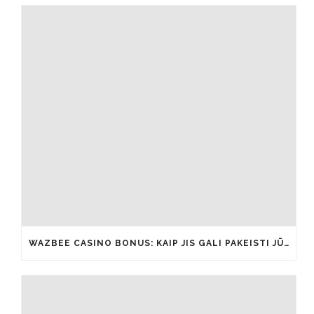
WAZBEE CASINO BONUS: KAIP JIS GALI PAKEISTI JŪSŲ ŽAIDIMŲ PATIRTĮ IŠ ESMĖS