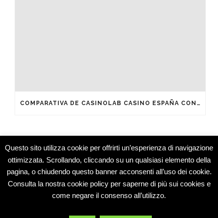
COMPARATIVA DE CASINOLAB CASINO ESPAÑA CON OTROS OPERADORES DEL MERCADO
Questo sito utilizza cookie per offrirti un’esperienza di navigazione
ottimizzata. Scrollando, cliccando su un qualsiasi elemento della
pagina, o chiudendo questo banner acconsenti all’uso dei cookie.
Studio Medico Montesarchio © 2015 -
Consulta la nostra cookie policy per saperne di più sui cookies e
Specialisti
come negare il consenso all’utilizzo.
Dermatologia e Medicina Estetica
Oculistica e Chirurgia Oculare