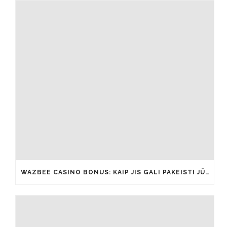
WAZBEE CASINO BONUS: KAIP JIS GALI PAKEISTI JŪSŲ ŽAIDIMŲ PATIRTĮ IŠ ESMĖS