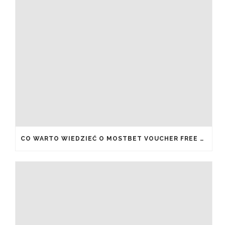
CO WARTO WIEDZIEĆ O MOSTBET VOUCHER FREE SPINS I JAK JE ODEBRAĆ