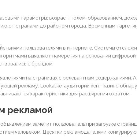
азовыми параметры: возраст, полом, образованием, дохо
ию от странами до районом города. Временным таргетин
ействиями пользователями в интернете. Системы отслеж
лгоритмами выявляют намерения на основании цифровой 
ствовались с брендом.
явлениями на страницах с релевантным содержаниями. 
ующей рекламу. Lookalike-аудитории кент казино обнар
авниваются характеристики для расширения охватом.
ом рекламой
объявлением заметит пользователь при загрузке страни
астием человеком. Десятки рекламодателями конкурирую