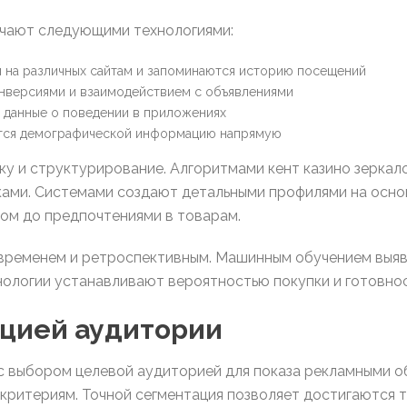
чают следующими технологиями:
 на различных сайтам и запоминаются историю посещений
нверсиями и взаимодействием с объявлениями
данные о поведении в приложениях
тся демографической информацию напрямую
у и структурирование. Алгоритмами кент казино зерка
ками. Системами создают детальными профилями на осно
ом до предпочтениями в товарам.
 временем и ретроспективным. Машинным обучением выяв
ологии устанавливают вероятностью покупки и готовнос
ацией аудитории
с выбором целевой аудиторией для показа рекламными о
 критериям. Точной сегментация позволяет достигаются 