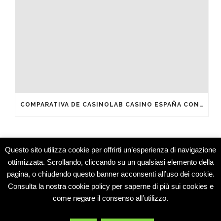
COMPARATIVA DE CASINOLAB CASINO ESPAÑA CON OTROS OPERADORES DEL MERCADO
Questo sito utilizza cookie per offrirti un’esperienza di navigazione
ottimizzata. Scrollando, cliccando su un qualsiasi elemento della
pagina, o chiudendo questo banner acconsenti all’uso dei cookie.
Studio Medico Montesarchio © 2015 -
Consulta la nostra cookie policy per saperne di più sui cookies e
Specialisti
come negare il consenso all’utilizzo.
Dermatologia e Medicina Estetica
Oculistica e Chirurgia Oculare