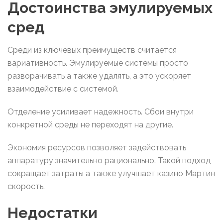
Достоинства эмулируемых
сред
Среди из ключевых преимуществ считается
вариативность. Эмулируемые системы просто
разворачивать а также удалять, а это ускоряет
взаимодействие с системой.
Отделение усиливает надежность. Сбои внутри
конкретной среды не переходят на другие.
Экономия ресурсов позволяет задействовать
аппаратуру значительно рационально. Такой подход
сокращает затраты а также улучшает казино Мартин
скорость.
Недостатки