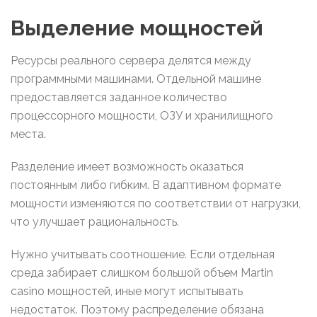
Выделение мощностей
Ресурсы реального сервера делятся между
программными машинами. Отдельной машине
предоставляется заданное количество
процессорного мощности, ОЗУ и хранилищного
места.
Разделение имеет возможность оказаться
постоянным либо гибким. В адаптивном формате
мощности изменяются по соответствии от нагрузки,
что улучшает рациональность.
Нужно учитывать соотношение. Если отдельная
среда забирает слишком большой объем Martin
casino мощностей, иные могут испытывать
недостаток. Поэтому распределение обязана