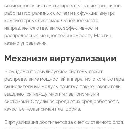
возможность систематизировать знание принципов
работы программных систем и их функции внутри
компьютерных системах. Основное место
направляется отделению, эффективности
распределения мощностей и комфорту Мартин
казино управления.
Механизм виртуализации
В фундаменте эмулируемой системы лежит
распределение мощностей аппаратного компьютера.
вычислительный модуль, память а также накопители
выделяются между многими автономными
системами. Отдельная среди этих сред работает в
качестве независимая платформа.
Виртуализация достигается за счет системного слоя,