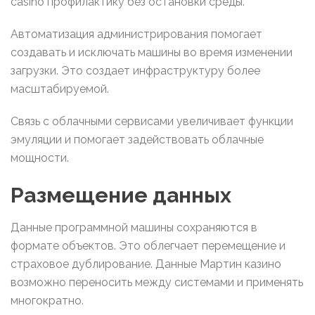
casino профилактику без остановки среды.
Автоматизация администрирования помогает
создавать и исключать машины во время изменении
загрузки. Это создает инфраструктуру более
масштабируемой.
Связь с облачными сервисами увеличивает функции
эмуляции и помогает задействовать облачные
мощности.
Размещение данных
Данные программной машины сохраняются в
формате объектов. Это облегчает перемещение и
страховое дублирование. Данные Мартин казино
возможно переносить между системами и применять
многократно.