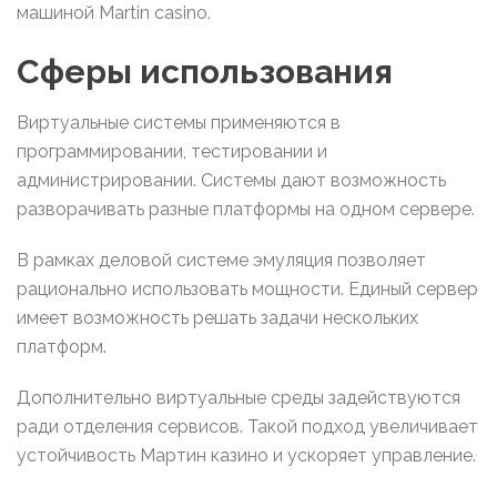
машиной Martin casino.
Сферы использования
Виртуальные системы применяются в
программировании, тестировании и
администрировании. Системы дают возможность
разворачивать разные платформы на одном сервере.
В рамках деловой системе эмуляция позволяет
рационально использовать мощности. Единый сервер
имеет возможность решать задачи нескольких
платформ.
Дополнительно виртуальные среды задействуются
ради отделения сервисов. Такой подход увеличивает
устойчивость Мартин казино и ускоряет управление.