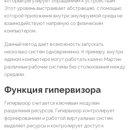
который регулирует обращением к устройствам.
Этот уровень выстраивает абстракцию, с помощью
которой приложения внутри эмулируемой среды не
взаимодействуют напрямую со физическим
компьютером.
Данный метод дает возможность запускать
несколько систем одновременно. К примеру, внутри
едином компьютере могут работать казино Мартин
различные рабочие системы без столкновения между
средами.
Функция гипервизора
Гипервизор считается ключевым модулем
разделения ресурсов. Гипервизор контролирует
формированием и работой виртуальных систем,
выделяет ресурсы и контролирует доступ к