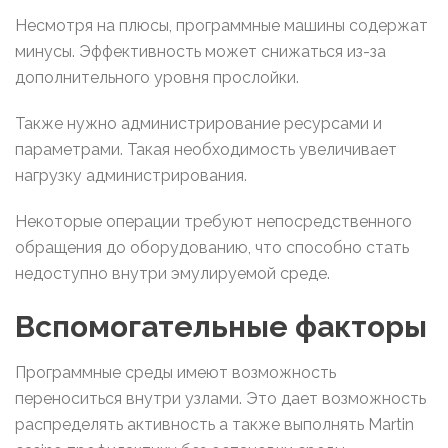
Несмотря на плюсы, программные машины содержат
минусы. Эффективность может снижаться из-за
дополнительного уровня прослойки.
Также нужно администрирование ресурсами и
параметрами. Такая необходимость увеличивает
нагрузку администрирования.
Некоторые операции требуют непосредственного
обращения до оборудованию, что способно стать
недоступно внутри эмулируемой среде.
Вспомогательные факторы
Программные среды имеют возможность
переноситься внутри узлами. Это дает возможность
распределять активность а также выполнять Martin