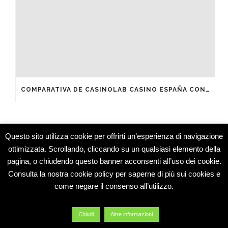
COMPARATIVA DE CASINOLAB CASINO ESPAÑA CON OTROS OPERADORES DEL MERCADO
Questo sito utilizza cookie per offrirti un’esperienza di navigazione
ottimizzata. Scrollando, cliccando su un qualsiasi elemento della
pagina, o chiudendo questo banner acconsenti all’uso dei cookie.
Studio Medico Montesarchio © 2015 -
Consulta la nostra cookie policy per saperne di più sui cookies e
Specialisti
come negare il consenso all’utilizzo.
Dermatologia e Medicina Estetica
Oculistica e Chirurgia Oculare
Blog
Chiudi
Altre informazioni
Contatti