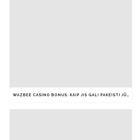
WAZBEE CASINO BONUS: KAIP JIS GALI PAKEISTI JŪSŲ ŽAIDIMŲ PATIRTĮ IŠ ESMĖS