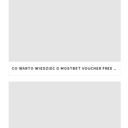
CO WARTO WIEDZIEĆ O MOSTBET VOUCHER FREE SPINS I JAK JE ODEBRAĆ