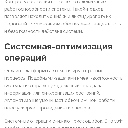
Контроль состояния включает отслеживание
работоспособности системы. Такой-подход
позволяет находить ошибки и ликвидировать их.
Подобный 1 win механизм обеспечивает надежность
и безотказность действия системы.
Системная-оптимизация
операций
Онлайн-платформы автоматизируют разные
процессы. Подобными-задачами имеет-возможность
выступать отправка уведомлений, передача
информации или синхронизация состояний.
Автоматизация уменьшает объем-ручной-работы
плюс ускоряет проведение процессов.
Системные операции снижают риск ошибок. Это 1win