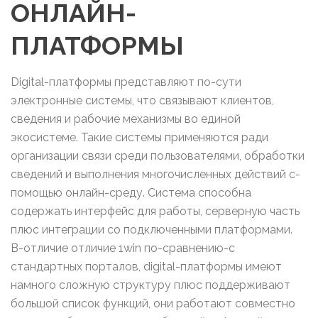
ОНЛАЙН-
ПЛАТФОРМЫ
Digital-платформы представляют по-сути
электронные системы, что связывают клиентов,
сведения и рабочие механизмы во единой
экосистеме. Такие системы применяются ради
организации связи среди пользователями, обработки
сведений и выполнения многочисленных действий с-
помощью онлайн-среду. Система способна
содержать интерфейс для работы, серверную часть
плюс интеграции со подключенными платформами.
В-отличие отличие 1win по-сравнению-с
стандартных порталов, digital-платформы имеют
намного сложную структуру плюс поддерживают
большой список функций, они работают совместно