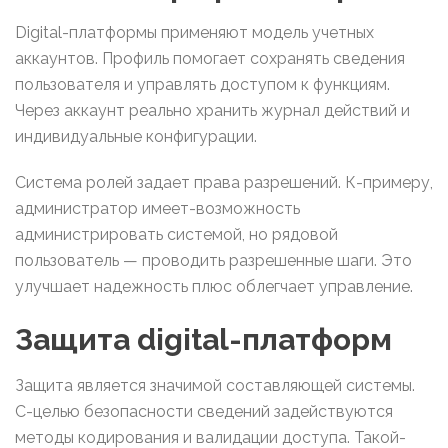
Digital-платформы применяют модель учетных
аккаунтов. Профиль помогает сохранять сведения
пользователя и управлять доступом к функциям.
Через аккаунт реально хранить журнал действий и
индивидуальные конфигурации.
Система ролей задает права разрешений. К-примеру,
администратор имеет-возможность
администрировать системой, но рядовой
пользователь — проводить разрешенные шаги. Это
улучшает надежность плюс облегчает управление.
Защита digital-платформ
Защита является значимой составляющей системы.
С-целью безопасности сведений задействуются
методы кодирования и валидации доступа. Такой-