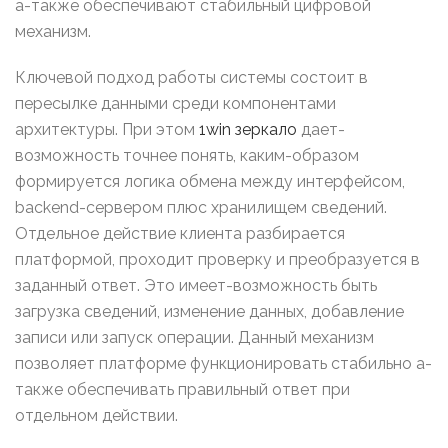
а-также обеспечивают стабильный цифровой
механизм.
Ключевой подход работы системы состоит в
пересылке данными среди компонентами
архитектуры. При этом
1win зеркало
дает-
возможность точнее понять, каким-образом
формируется логика обмена между интерфейсом,
backend-сервером плюс хранилищем сведений.
Отдельное действие клиента разбирается
платформой, проходит проверку и преобразуется в
заданный ответ. Это имеет-возможность быть
загрузка сведений, изменение данных, добавление
записи или запуск операции. Данный механизм
позволяет платформе функционировать стабильно а-
также обеспечивать правильный ответ при
отдельном действии.