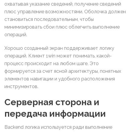
охватывая указание сведений, получение сведений
плюс управление возможностями. Оболочка должен
становиться последовательным, чтобы
минимизировать сбои плюс облегчить выполнение
операций.
Хорошо созданный экран поддерживает логику
операций. Клиент 1win может понимать, какой-
процесс происходит на любом шаге. Это
формируется за счет ясной архитектуры, понятных
элементов навигации и удобного расположения
инструментов.
Серверная сторона и
передача информации
Backend логика используется ради выполнение