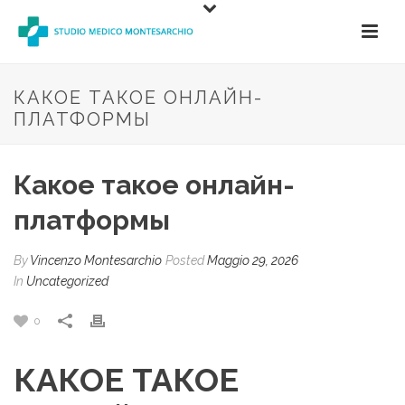
КАКОЕ ТАКОЕ ОНЛАЙН-
ПЛАТФОРМЫ
Какое такое онлайн-
платформы
By
Vincenzo Montesarchio
Posted
Maggio 29, 2026
In
Uncategorized
0
КАКОЕ ТАКОЕ