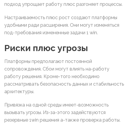
подход упрощает работу плюс разгоняет процессы.
Настраиваемость плюс рост создают платформы
удобными ради расширения. Они могут изменяться
под-требования измененные задачи 1 win.
Риски плюс угрозы
Платформы предполагают постоянной
сопровождения. Сбои могут влиять на-работу
работу решения. Кроме-того необходимо
рассматривать безопасность данных и стабильность
архитектуры.
Привязка на одной среды имеет-возможность
вызывать угрозы. Из-за-этого задействуются
резервные 1win решения а-также проверка работы.