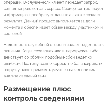
операций. В-случае-если клиент передает запрос,
сигнал направляется в сервер. Сервер контролирует
информацию, преобразует данные а-также создает
результат. Данный процесс выполняется за доли
момента и обеспечивает обмен между участником и
системой.
Надежность служебной стороны задает надежность
решения. Когда серверная-часть перегружен либо
действует со сбоями, подобный-сбой ведет ко
ошибкам. Поэтому важно корректно балансировать
нагрузку плюс применять улучшенные алгоритмы
анализа сведений 1вин.
Размещение плюс
контроль сведениями