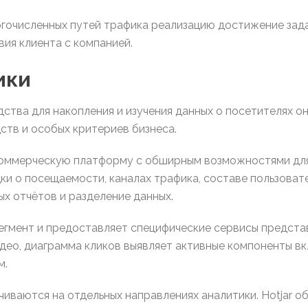
огочисленных путей трафика реализацию достижение зад
ия клиента с компанией.
ики
ства для накопления и изучения данных о посетителях 
ств и особых критериев бизнеса.
екоммерческую платформу с обширным возможностями для
ки о посещаемости, каналах трафика, составе пользова
х отчётов и разделение данных.
егмент и предоставляет специфические сервисы предста
део, диаграмма кликов выявляет активные компоненты вк
м.
ваются на отдельных направлениях аналитики. Hotjar об