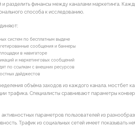
й и разделить финансы между каналами маркетинга. Кажд
онального способа к исследованию.
диняют:
ных систем по бесплатным выдаче
ргетированные сообщения и баннеры
площадки в навигаторе
ликаций и маркетинговых сообщений
дят по ссылкам с внешних ресурсов
востных дайджестов
еделения объёма заходов из каждого канала. мостбет к
ции трафика. Специалисты сравнивают параметры конвер
 активностных параметров пользователей из разнообразн
ность. Трафик из социальных сетей имеет показывать н