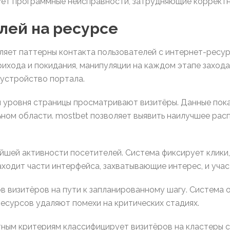
ует программные неисправности, затрудняющие корректн
лей на ресурсе
ляет паттерны контакта пользователей с интернет-ресу
ихода и покидания, манипуляции на каждом этапе заход
устройство портала.
й уровня страницы просматривают визитёры. Данные пок
ьном области. mostbet позволяет выявить наилучшее ра
шей активности посетителей. Система фиксирует клики,
ходит части интерфейса, захватывающие интерес, и учас
 визитёров на пути к запланированному шагу. Система о
есурсов удаляют помехи на критических стадиях.
тным критериям классифицирует визитёров на кластеры 