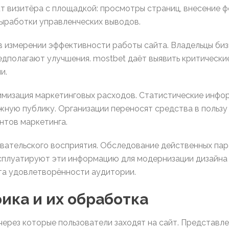
т визитёра с площадкой: просмотры страниц, внесение ф
ыработки управленческих выводов.
в измерении эффективности работы сайта. Владельцы биз
едполагают улучшения. mostbet даёт выявить критически
и.
имизация маркетинговых расходов. Статистические инфо
ную публику. Организации переносят средства в пользу
тов маркетинга.
овательского восприятия. Обследование действенных пар
сплуатируют эти информацию для модернизации дизайна
та удовлетворённости аудитории.
ка и их обработка
через которые пользователи заходят на сайт. Представл