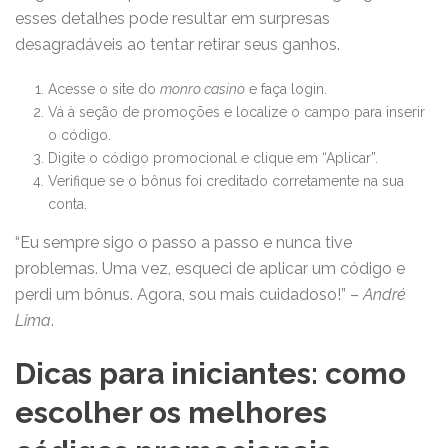
esses detalhes pode resultar em surpresas
desagradáveis ao tentar retirar seus ganhos.
Acesse o site do
monro casino
e faça login.
Vá à seção de promoções e localize o campo para inserir
o código.
Digite o código promocional e clique em “Aplicar”.
Verifique se o bônus foi creditado corretamente na sua
conta.
“Eu sempre sigo o passo a passo e nunca tive
problemas. Uma vez, esqueci de aplicar um código e
perdi um bônus. Agora, sou mais cuidadoso!” –
André
Lima
.
Dicas para iniciantes: como
escolher os melhores