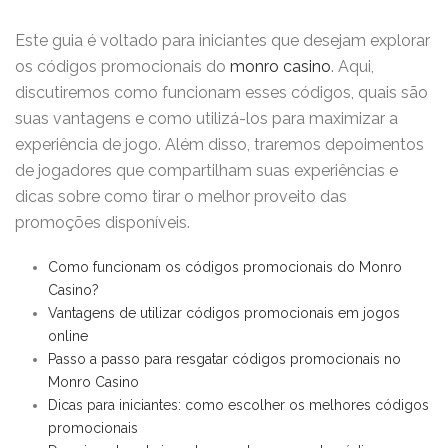
Este guia é voltado para iniciantes que desejam explorar
os códigos promocionais do
monro casino
. Aqui,
discutiremos como funcionam esses códigos, quais são
suas vantagens e como utilizá-los para maximizar a
experiência de jogo. Além disso, traremos depoimentos
de jogadores que compartilham suas experiências e
dicas sobre como tirar o melhor proveito das
promoções disponíveis.
Como funcionam os códigos promocionais do Monro
Casino?
Vantagens de utilizar códigos promocionais em jogos
online
Passo a passo para resgatar códigos promocionais no
Monro Casino
Dicas para iniciantes: como escolher os melhores códigos
promocionais