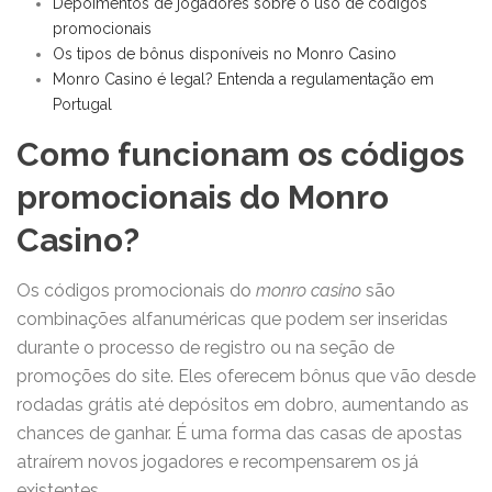
Depoimentos de jogadores sobre o uso de códigos
promocionais
Os tipos de bônus disponíveis no Monro Casino
Monro Casino é legal? Entenda a regulamentação em
Portugal
Como funcionam os códigos
promocionais do Monro
Casino?
Os códigos promocionais do
monro casino
são
combinações alfanuméricas que podem ser inseridas
durante o processo de registro ou na seção de
promoções do site. Eles oferecem bônus que vão desde
rodadas grátis até depósitos em dobro, aumentando as
chances de ganhar. É uma forma das casas de apostas
atraírem novos jogadores e recompensarem os já
existentes.