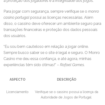
a proteção dos jogadores e a integridade dos jogos.
Para jogar com segurança, sempre verifique se o
monro
casino portugal
possui as licenças necessárias. Além
disso, o cassino deve oferecer um ambiente seguro para
transações financeiras e proteção dos dados pessoais
dos usuários.
“Eu sou bem cauteloso em relação a jogar online.
Sempre busco saber se o site é legal e seguro. O Monro
Casino me deu essa confiança, e até agora, minhas
experiências têm sido ótimas!” –
Rafael Gomes
.
ASPECTO
DESCRIÇÃO
Licenciamento
Verifique se o cassino possui a licença da
Autoridade de Jogos de Portugal.