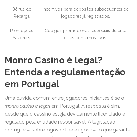
Bônus de
Incentivos para depósitos subsequentes de
Recarga
jogadores já registrados.
Promoções
Códigos promocionais especiais durante
Sazonais
datas comemorativas.
Monro Casino é legal?
Entenda a regulamentação
em Portugal
Uma dúvida comum entre jogadores iniciantes é se o
monro casino é legal
em Portugal. A resposta é sim,
desde que o cassino esteja devidamente licenciado e
regulado pela entidade responsável. A legislação
portuguesa sobre jogos online é rigorosa, o que garante