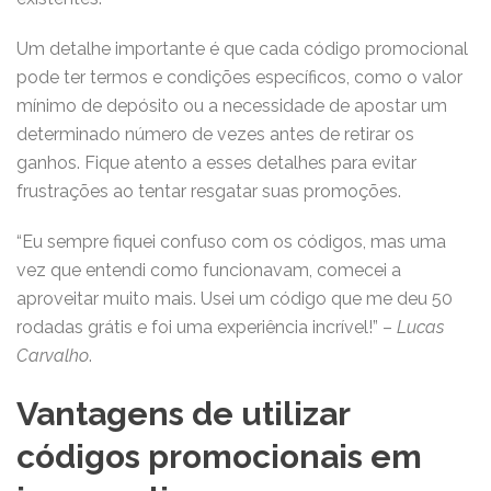
Um detalhe importante é que cada código promocional
pode ter termos e condições específicos, como o valor
mínimo de depósito ou a necessidade de apostar um
determinado número de vezes antes de retirar os
ganhos. Fique atento a esses detalhes para evitar
frustrações ao tentar resgatar suas promoções.
“Eu sempre fiquei confuso com os códigos, mas uma
vez que entendi como funcionavam, comecei a
aproveitar muito mais. Usei um código que me deu 50
rodadas grátis e foi uma experiência incrível!” –
Lucas
Carvalho
.
Vantagens de utilizar
códigos promocionais em