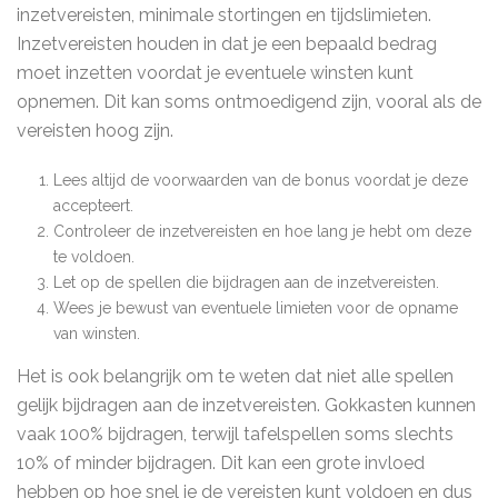
inzetvereisten, minimale stortingen en tijdslimieten.
Inzetvereisten houden in dat je een bepaald bedrag
moet inzetten voordat je eventuele winsten kunt
opnemen. Dit kan soms ontmoedigend zijn, vooral als de
vereisten hoog zijn.
Lees altijd de voorwaarden van de bonus voordat je deze
accepteert.
Controleer de inzetvereisten en hoe lang je hebt om deze
te voldoen.
Let op de spellen die bijdragen aan de inzetvereisten.
Wees je bewust van eventuele limieten voor de opname
van winsten.
Het is ook belangrijk om te weten dat niet alle spellen
gelijk bijdragen aan de inzetvereisten. Gokkasten kunnen
vaak 100% bijdragen, terwijl tafelspellen soms slechts
10% of minder bijdragen. Dit kan een grote invloed
hebben op hoe snel je de vereisten kunt voldoen en dus