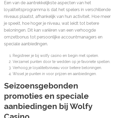
Een van de aantrekkelijkste aspecten van het
loyaliteitsprogramma is dat het spelers in verschillende
niveaus plaatst, afhankelijk van hun activiteit. Hoe meer
je speelt, hoe hoger je niveau, wat leidt tot betere
beloningen. Dit kan variëren van een verhoogde
omzetbonus tot persoonlijke accountmanagers en
speciale aanbiedingen.
Registreer je bij wolfy casino en begin met spelen.
Verzamel punten door te wedden op je favoriete spellen.
Verhoog je loyaliteitsniveau voor betere beloningen.
Wissel je punten in voor prijzen en aanbiedingen.
Seizoensgebonden
promoties en speciale
aanbiedingen bij Wolfy
Casino