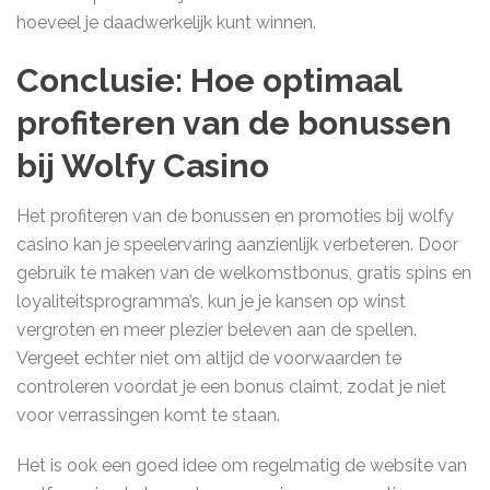
hoeveel je daadwerkelijk kunt winnen.
Conclusie: Hoe optimaal
profiteren van de bonussen
bij Wolfy Casino
Het profiteren van de bonussen en promoties bij wolfy
casino kan je speelervaring aanzienlijk verbeteren. Door
gebruik te maken van de welkomstbonus, gratis spins en
loyaliteitsprogramma’s, kun je je kansen op winst
vergroten en meer plezier beleven aan de spellen.
Vergeet echter niet om altijd de voorwaarden te
controleren voordat je een bonus claimt, zodat je niet
voor verrassingen komt te staan.
Het is ook een goed idee om regelmatig de website van