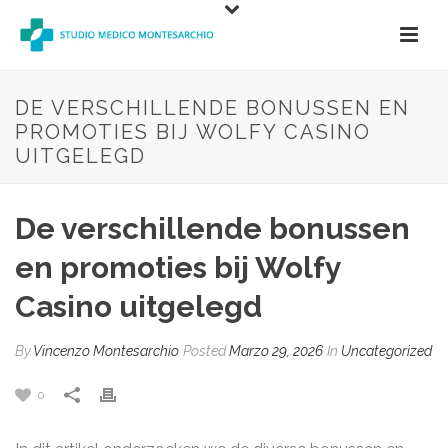
DE VERSCHILLENDE BONUSSEN EN
PROMOTIES BIJ WOLFY CASINO
UITGELEGD
De verschillende bonussen
en promoties bij Wolfy
Casino uitgelegd
By
Vincenzo Montesarchio
Posted
Marzo 29, 2026
In
Uncategorized
0