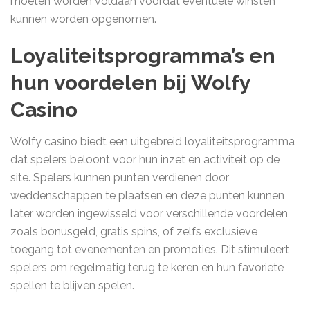
moeten worden voldaan voordat eventuele winsten
kunnen worden opgenomen.
Loyaliteitsprogramma’s en
hun voordelen bij Wolfy
Casino
Wolfy casino biedt een uitgebreid loyaliteitsprogramma
dat spelers beloont voor hun inzet en activiteit op de
site. Spelers kunnen punten verdienen door
weddenschappen te plaatsen en deze punten kunnen
later worden ingewisseld voor verschillende voordelen,
zoals bonusgeld, gratis spins, of zelfs exclusieve
toegang tot evenementen en promoties. Dit stimuleert
spelers om regelmatig terug te keren en hun favoriete
spellen te blijven spelen.