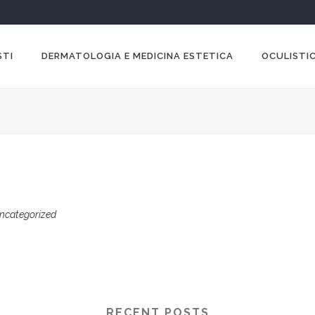
STI
DERMATOLOGIA E MEDICINA ESTETICA
OCULISTIC
ncategorized
RECENT POSTS